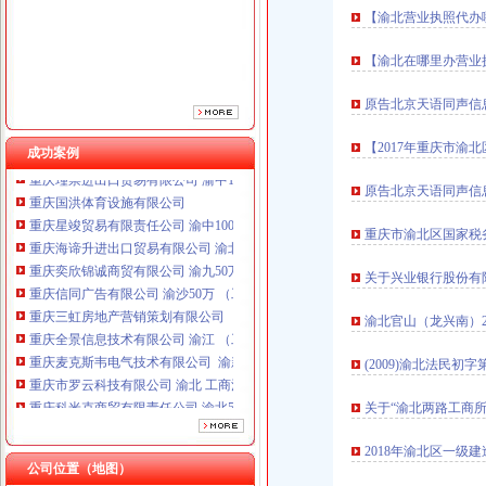
【渝北营业执照代办
【渝北在哪里办营业
原告北京天语同声信
【2017年重庆市渝
成功案例
重庆国洪体育设施有限公司
原告北京天语同声信
重庆星竣贸易有限责任公司 渝中100万 （进出口权）
重庆海谛升进出口贸易有限公司 渝北100万 （进出口权）
重庆市渝北区国家税
重庆奕欣锦诚商贸有限公司 渝九50万 （工商注册）
重庆信同广告有限公司 渝沙50万 （工商注册）
关于兴业银行股份有
重庆三虹房地产营销策划有限公司
重庆全景信息技术有限公司 渝江 （工商注册）
渝北官山（龙兴南）
重庆麦克斯韦电气技术有限公司 渝新 （工商注册）
(2009)渝北法民初字
重庆市罗云科技有限公司 渝北 工商注册
重庆科米克商贸有限责任公司 渝北50万 （工商注册）
关于“渝北两路工商
重庆瑾崇进出口贸易有限公司 渝中100万 （进出口权）
重庆国洪体育设施有限公司
2018年渝北区一级
重庆星竣贸易有限责任公司 渝中100万 （进出口权）
公司位置（地图）
重庆海谛升进出口贸易有限公司 渝北100万 （进出口权）