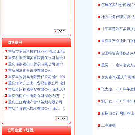
重庆星竣贸易有限责任公司 渝中100万 （进出口权）
房屋买卖纠纷问题汇
重庆海谛升进出口贸易有限公司 渝北100万 （进出口权）
重庆奕欣锦诚商贸有限公司 渝九50万 （工商注册）
地区业务代理协议-
重庆信同广告有限公司 渝沙50万 （工商注册）
重庆三虹房地产营销策划有限公司
【车至尊汽车美容加
重庆全景信息技术有限公司 渝江 （工商注册）
重庆麦克斯韦电气技术有限公司 渝新 （工商注册）
重庆生产企业出口退
成功案例
重庆市罗云科技有限公司 渝北 工商注册
重庆科米克商贸有限责任公司 渝北50万 （工商注册）
全国综合实体政务大
重庆瑾崇进出口贸易有限公司 渝中100万 （进出口权）
重庆国洪体育设施有限公司
星昊（）定向增资方案
重庆星竣贸易有限责任公司 渝中100万 （进出口权）
财务咨询-重庆市网
重庆海谛升进出口贸易有限公司 渝北100万 （进出口权）
重庆奕欣锦诚商贸有限公司 渝九50万 （工商注册）
飞力达：2011年年度报
重庆信同广告有限公司 渝沙50万 （工商注册）
重庆三虹房地产营销策划有限公司
渝开发：2011年半年
重庆全景信息技术有限公司 渝江 （工商注册）
重庆麦克斯韦电气技术有限公司 渝新 （工商注册）
五指山会计网|五指山
重庆市罗云科技有限公司 渝北 工商注册
重庆科米克商贸有限责任公司 渝北50万 （工商注册）
工商税务
重庆瑾崇进出口贸易有限公司 渝中100万 （进出口权）
公司位置（地图）