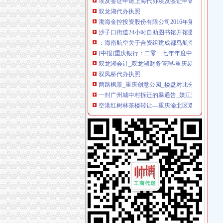
双龙湖代办执照
渤海金控投资股份有限公司2016年第五次临时
沙子口街道24小时自助图书馆开馆图书近3000
：海南航空关于合资组建成都鸟航空有限公司
[中报]重庆银行：二零一七年年度中期报告-[中
双龙湖会计_双龙湖财务管理-重庆易登网
双凤桥代办执照
两路枫景_重庆创意公园_楼盘对比分析-重庆乐
一封广州城中村拆迁的暴通告_媒江湖_论坛_天
空港红树林茶楼转让—重庆渝北区双凤桥恒信
王宏义信用查询_王宏义法人/相关公司信用报告
渝北区兴隆镇龙平等（2）个村土地整理项目确
两路代办执照
重庆鹏鑫财务咨询有限公司两路分公司联系方式
北京注册公司,北京代办执照,注册公司代理_志
重庆钢运置业代理有限公司两路分公司万科朗润
武汉公司注册_代理记账_执照代办_会计代账_
【普陀区代办营业执照、公司注册代办流程费用
龙溪代办执照
宜州市龙溪路(二桥至三桥)道路工程(二标段)施
【重庆中国移动通信西部代理店（重庆市渝北
公司注册,注销,代办进出口权,申请一般纳税人_