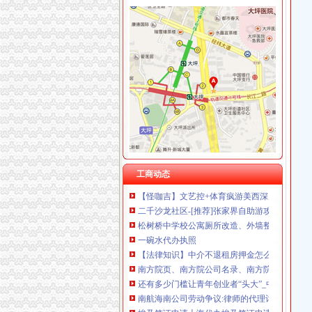
加洲
【加洲印象海鲜折】_美团网
【加洲KTV团购】加洲KTV豪华欢唱套组团购
重庆加洲宾馆预订_重庆加洲宾馆价格、地址、
加洲光两房朝南,石家庄加洲光两房朝南二手房
加洲的古城堡_风景_POCO摄影
松树桥代办执照
重庆市商标变更代理|商标变更代理供应商|供
《途牛发》浪游冲绳感受翡翠七海【多图】_冲
工商动态
【怪咖吉】文艺控+体育疯游美西深度索旧金山
二千沙龙社区-[推荐]张家界自助游攻略—别注
松树桥中学校公寓厕所改造、外墙整、学术报
一碗水代办执照
【法律知识】中介不退租房押金怎么办?
南方院页、南方院公司名录、南方院供应商、
还有多少门槛让青年创业者“头大”_中国经济网
南航海南公司劳动争议:律师的代理词_南航内幕
埃及签证申请上海代办埃及签证申请上海**办