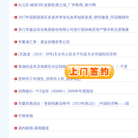
进出口权）
白云区:瞄准500,造新机遇之城_广州新闻_南方网
册）
2015年国家级新区多措并举深化改革创新发展_财经频道_同花顺财经
浙江华盛达实业集团股份有限公司发行股份购买资产暨关联交易预案
注册）
华夏鼎汇券：基金份额发售公告
注册）
出口权）
[天政发〔2016〕39号]天水市人民关于印发天水市国民经济和
口权）
谁做的这本滨海新区办证指南！太实用太全了,全明白了！！！-干货
进出口权）
册）
昆明市工作报告_昆明市人民_政务动态
招商银行--*ST远东（000681）2009年年度报告
华夏经典混合：更新招募说明书（2015年第2次）_中国经济网——国
注册）
中国承德
注册）
出口权）
国内新闻-新闻频道