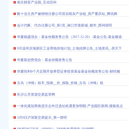
南京财富产业园_互动百科
数十业主房产被悄悄注册公司背后暗灰产业链_房产重庆站_腾讯网
会计代帐、代办注册公司_第1页_禄口空港新城_都市_西祠胡同
-清远拉手网
华夏稳盛混合：基金份额发售公告（2017-12-20）-基金公告-基金频道-
电话查询【同程酒店】
房源-石家庄安居客
9月温州滨海新区工业用地供地计划_土地挂牌公告_土地资讯_-房天下
华夏新趋势混合：基金份额发售公告
应商标变更人名义变更重
绳游记_途牛
华夏恒利6个月定期开放券型证券投资基金基金份额发售公告-财经频
洛杉矶?双城【多
意拉客骗客之种种手段
古岛（冲绳）租车_指南__价_保险_价格_古岛（冲绳）租
告厅维修工程招
长沙公共资源交易监管网
南方院制造商
一体化规划再推进京企外迁选址机遇更加明朗-产业园区新闻-搜狐焦点
——国家经济门户
_新浪博客
3月6日沪深新交易提示_第一财经
理埃及旅游签证申请-上