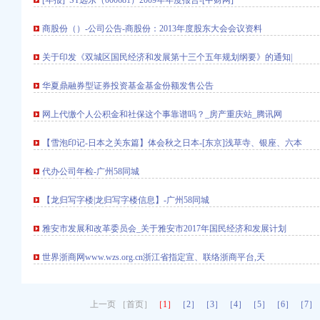
[年报]*ST远东（000681）2009年年度报告-[中财网]
董事会会议决议公告_新
商股份（）-公司公告-商股份：2013年度股东大会会议资料
册
暨关联交易的
关于印发《双城区国民经济和发展第十三个五年规划纲要》的通知|
财网]
华夏鼎融券型证券投资基金基金份额发售公告
居
网上代缴个人公积金和社保这个事靠谱吗？_房产重庆站_腾讯网
涯社区
气相谱仪
【雪泡印记-日本之关东篇】体会秋之日本-[东京]浅草寺、银座、六本
查询–阿里巴巴企业诚
定招标代理机构的公告-
代办公司年检-广州58同城
_信用报告_工商信息-
【龙归写字楼|龙归写字楼信息】-广州58同城
趣网
园经营部_【电话地址_
雅安市发展和改革委员会_关于雅安市2017年国民经济和发展计划
一品创客（武汉）企业服
】-公司注册-上海赶集网
世界浙商网www.wzs.org.cn浙江省指定宣、联络浙商平台,天
工招标公告_
区分局巡支队龙
上一页 ［首页］
［1］
［2］
［3］
［4］
［5］
［6］
［7］
志趣网