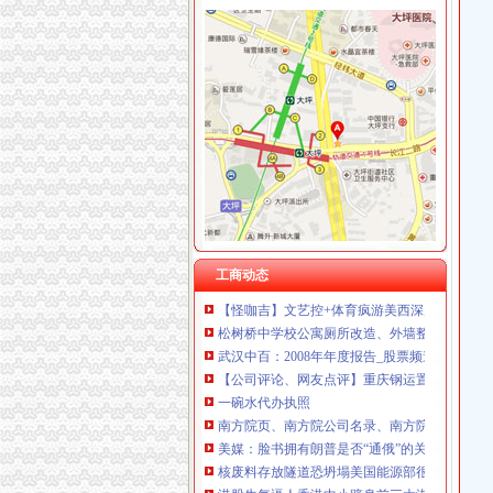
加洲
加洲的古城堡_风景_POCO摄影
加洲烧烤-常熟零距离
在加洲,我与我的加洲宝贝儿_第1页_博爱儿女_
加洲公馆图片相册,上海加洲公馆实景图、室外
加洲鱿鱼-福建元盛食品工业有限公司
松树桥代办执照
《途牛发》浪游冲绳感受翡翠七海【多图】_冲
工商动态
【怪咖吉】文艺控+体育疯游美西深度索旧金山
松树桥中学校公寓厕所改造、外墙整、学术报
武汉中百：2008年年度报告_股票频道_证券之
【公司评论、网友点评】重庆钢运置业代理有限
一碗水代办执照
南方院页、南方院公司名录、南方院供应商、
美媒：脸书拥有朗普是否“通俄”的关键
核废料存放隧道恐坍塌美国能源部很着急
港股牛气逼人香港中小跻身前三大港股指基