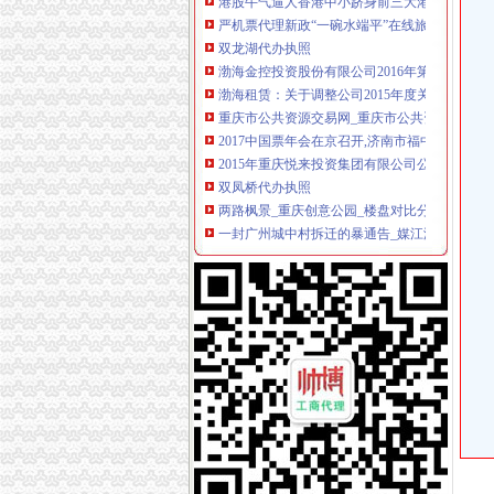
严机票代理新政“一碗水端平”在线旅行社盼“白
双龙湖代办执照
渤海金控投资股份有限公司2016年第五次临时
渤海租赁：关于调整公司2015年度关联交易预
重庆市公共资源交易网_重庆市公共资源交易中
2017中国票年会在京召开,济南市福中心荣获八
2015年重庆悦来投资集团有限公司公司券上市公
双凤桥代办执照
两路枫景_重庆创意公园_楼盘对比分析-重庆乐
一封广州城中村拆迁的暴通告_媒江湖_论坛_天
王宏义信用查询_王宏义法人/相关公司信用报告
渝北区兴隆镇龙平等（2）个村土地整理项目确
根据各级制定的有关优惠政策,现结合我镇实际制定
两路代办执照
重庆鹏鑫财务咨询有限公司两路分公司联系方式
北京注册公司,北京代办执照,注册公司代理_志
重庆钢运置业代理有限公司两路分公司万科朗润
重庆钢运置业代理有限公司两路分公司水木年华
南京个体营业执照_南京代办个体营业执照_江
龙溪代办执照
【重庆中国移动通信西部代理店（重庆市渝北
公司注册,注销,代办进出口权,申请一般纳税人_