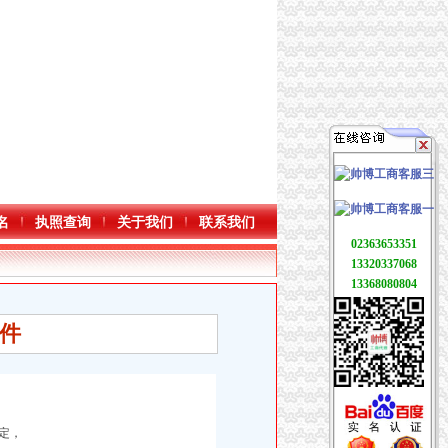
名
执照查询
关于我们
联系我们
02363653351
13320337068
13368080804
件
定，