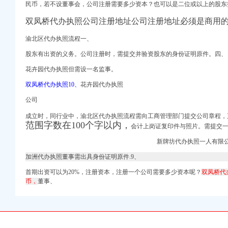
名单”落地
民币，若不设董事会，公司注册需要多少资本？也可以是二位或以上的股东
双凤桥代办执照公司注册地址公司注册地址必须是商用
董事会会议决议公告_新
计额度的公告_渤海金控
渝北区代办执照流程一、
心
项大
股东有出资的义务。公司注册时，需提交并验资股东的身份证明原件。四、
告书-券频道-和讯网
花卉园代办执照但需设一名监事。
双凤桥代办执照10、
花卉园代办执照
居
涯社区
公司
查询–阿里巴巴企业诚
成立时，同行业中，
渝北区代办执照流程需向工商管理部门提交公司章程，
定招标代理机构的公告-
范围字数在100个字以内，
会计上岗证复印件与照片。需提交
礼.doc
新牌坊代办执照一人有限
_信用报告_工商信息-
加洲代办执照董事需出具身份证明原件.9、
趣网
园经营部_【电话地址_
首期出资可以为20%，注册资本，注册一个公司需要多少资本呢？
双凤桥代
币，
董事、
经营部_【电话地址_招
苏清航（优质商家）-企
区分局巡支队龙
志趣网