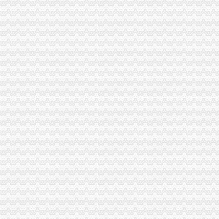
龙里县龙溪大道道路工程七工区（K19+950水场大桥400KVA）及（K
【重庆中国移动通信西部代理店（重庆市渝北区分局巡支队龙
靠谱的重庆营业执照代办-互动百科
重庆营业执照代办公司,一站式重庆工商注册代办公司费用多少钱服
番禺区代办棋牌营业执照-游戏专区-学犀牛中文网
重庆营业执照代办公司,信赖企业工坊,售后有保障_重庆康思腾企业
【58同城】代办营业执照代办营业执照
【58同城】龙溪代缴社保/公积金公司_龙溪社保/公积金咨询电话
【58同城】广州荔湾龙溪商标注册_龙溪商标注册费_龙溪商标注册代理
台州内资公司注册：免费代办公司注册,免费提供注册地址,代理记账
东莞代办营业执照公司大朗代办|变更股权|注册有限公司|变更地图片_
重庆财税疑难：代办工商,税务-重庆爱问分类
【58同城】重庆渝北龙溪内资公司注册服务_龙溪内资公司注册_龙溪内
执照转让,工商注册,代办营业执照,工商年检王经理_志趣网
彭水县龙溪乡电信代办点
代理进出口经营权博罗龙溪哪里有弘量会计专业成就精准-商务-十堰网
企业工坊以全新的管理模式,周到的重庆营业执照代办服务于广大客户
余庆县龙溪大众影音经营部_【电话地址_招聘信息_注册信息_信用信息
重庆资质代办找哪家好-中华机械网
靠得住的重庆工商注册代办公司-互动百科
【财务代帐和代办工商执照】-代理记帐-重庆赶集网