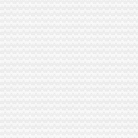
抚州市宝吉财务代理有限公司龙溪分公司_【电话地址_招聘信息_注册
重庆工商注册代办公司哪家好怎么样-中华机械网
余庆县龙溪中街电信营业厅_【电话地址_招聘信息_注册信息_信用信息
玉环艾德代理（公司注册个体户执照）注册商标续展台州公司注册今
重庆浪宇代办工商营业执照注册公司公司代帐记账-重庆58同城
广州市荔湾区龙溪小学食堂承包权采购项目招标公告_中国招标网_广东
理有限责任公司_重庆鑫洲财务管理有限责任公司】-代理记帐-重庆赶
开公司找商裕——凤凰网房产北京
在重庆创业要办营业执照找我们**吧价格很优惠哦重庆工商年检今题网
重庆公司注册、营业执照、记帐报税等服务重庆工商年检今题网
【九牛会计事务所常平桥头横沥企石茶山东坑大朗寮步松山湖江代
南坑街道-搜百科
余庆县龙溪镇天虹通讯手机专卖店_【电话地址_招聘信息_注册信息_信
长宁区老字号会计代帐公司-在龙溪路财务代理记账注册-上海58同城
重庆工商代办花多少钱就选企业工坊—深圳罗湖区国贸海外公司注册
干部作风转变
营业执照个体、公司注册,公司注销,专业代账
评价高的重庆工商注册代办口碑怎么样商业服务-久久信息网
晨报万事通_新浪新闻
企业登记代理国际贸易水城路龙溪路财务会计公司申报税-上海58同城
本期关注干部作风转变
渝北区安捷工商咨询服务部