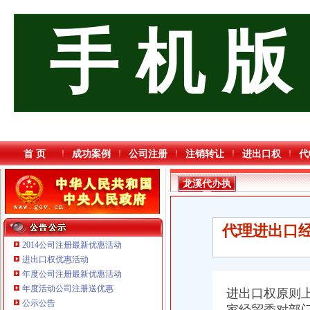
手 机 版
首 页
成功案例
公司注册
注销转让
进出口权
代
龙溪代办执
照
代理进出口经
2014公司注册最新优惠活动
进出口权优惠活动
年度公司注册最新优惠活动
年度活动公司注册送优惠
进出口权原则
重庆国洪体育设施有限公司
公示公告