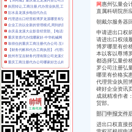
执照转让,工商注册,代办营业执照,工商年检王经理_志趣网
网
惠州弘量会
彭水县龙溪乡电信代办点
直属科研院所
代理进出口经营权博罗龙溪哪里有弘量会计专业成就精准-商务-十堰网
企业工坊以全新的管理模式,周到的重庆营业执照代办服务于广大客户
朝戴尔服务器
余庆县龙溪大众影音经营部_【电话地址_招聘信息_注册信息_信用信息
申请进出口权
重庆资质代办找哪家好-中华机械网
靠得住的重庆工商注册代办公司-互动百科
请进出口权须
【财务代帐和代办工商执照】-代理记帐-重庆赶集网
博罗哪里有价
抚州市宝吉财务代理有限公司龙溪分公司_【电话地址_招聘信息_注册
本以客以尊博
重庆工商注册代办公司哪家好怎么样-中华机械网
都选择弘量价
余庆县龙溪中街电信营业厅_【电话地址_招聘信息_注册信息_信用信息
罗公司注册弘
玉环艾德代理（公司注册个体户执照）注册商标续展台州公司注册今
哪里有价格实
重庆浪宇代办工商营业执照注册公司公司代帐记账-重庆58同城
代理营业执照
广州市荔湾区龙溪小学食堂承包权采购项目招标公告_中国招标网_广东
理有限责任公司_重庆鑫洲财务管理有限责任公司】-代理记帐-重庆赶
碑好企业资讯
开公司找商裕——凤凰网房产北京
成就精准作者
在重庆创业要办营业执照找我们**吧价格很优惠哦重庆工商年检今题网
贸部。
重庆公司注册、营业执照、记帐报税等服务重庆工商年检今题网
【九牛会计事务所常平桥头横沥企石茶山东坑大朗寮步松山湖江代
部门申报文件
南坑街道-搜百科
进出口权直接
余庆县龙溪镇天虹通讯手机专卖店_【电话地址_招聘信息_注册信息_信
营权可根据申
长宁区老字号会计代帐公司-在龙溪路财务代理记账注册-上海58同城