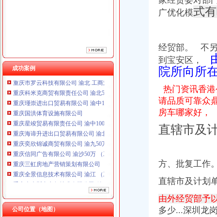
家经贸委对部
重庆星竣贸易有限责任公司 渝中100万 （进出口权）
式有
广优化模
重庆海谛升进出口贸易有限公司 渝北100万 （进出口权）
重庆奕欣锦诚商贸有限公司 渝九50万 （工商注册）
重庆信同广告有限公司 渝沙50万 （工商注册）
重庆三虹房地产营销策划有限公司
经贸部。 不
重庆全景信息技术有限公司 渝江 （工商注册）
由
到宝安区，
重庆麦克斯韦电气技术有限公司 渝新 （工商注册）
成功案例
院所向所
重庆市罗云科技有限公司 渝北 工商注册
重庆科米克商贸有限责任公司 渝北50万 （工商注册）
热门资讯香港
重庆瑾崇进出口贸易有限公司 渝中100万 （进出口权）
请品质可靠众
重庆国洪体育设施有限公司
房车哪家好，
重庆星竣贸易有限责任公司 渝中100万 （进出口权）
重庆海谛升进出口贸易有限公司 渝北100万 （进出口权）
直辖市及
重庆奕欣锦诚商贸有限公司 渝九50万 （工商注册）
重庆信同广告有限公司 渝沙50万 （工商注册）
重庆三虹房地产营销策划有限公司
方、批复工作
重庆全景信息技术有限公司 渝江 （工商注册）
重庆麦克斯韦电气技术有限公司 渝新 （工商注册）
直辖市及计划
重庆市罗云科技有限公司 渝北 工商注册
重庆科米克商贸有限责任公司 渝北50万 （工商注册）
由外经贸部予
重庆瑾崇进出口贸易有限公司 渝中100万 （进出口权）
多少...深圳
公司位置（地图）