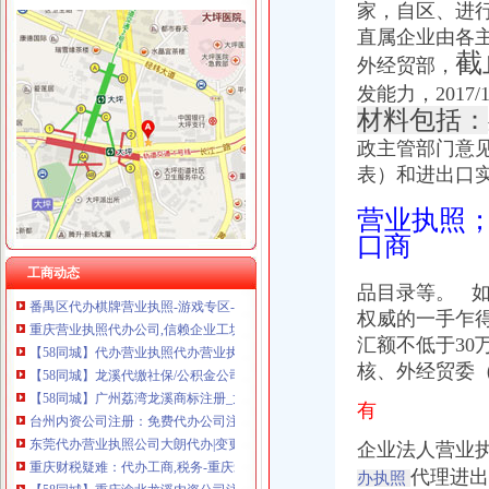
家，自区、
进
直属企业由各
截
外经贸部，
发能力，2017
龙溪代办执照
材料包括：
龙溪大道道路工程（一标段三工区、二标段六、七工区）光缆迁改工程
政主管部门意
2018年度长兴县公路管理局公路养护专项工程招标代理招标公告-湖州
表）和进出口
宜州市龙溪路(二桥至三桥)道路工程(二标段)施工招标公告_
龙里县龙溪大道道路工程七工区（K19+950水场大桥400KVA）及（K
营业执照
【重庆中国移动通信西部代理店（重庆市渝北区分局巡支队龙
口商
靠谱的重庆营业执照代办-互动百科
重庆营业执照代办公司,一站式重庆工商注册代办公司费用多少钱服
工商动态
番禺区代办棋牌营业执照-游戏专区-学犀牛中文网
品目录等。 
重庆营业执照代办公司,信赖企业工坊,售后有保障_重庆康思腾企业
权威的一手乍
【58同城】代办营业执照代办营业执照
汇额不低于3
【58同城】龙溪代缴社保/公积金公司_龙溪社保/公积金咨询电话
核、外经贸委
【58同城】广州荔湾龙溪商标注册_龙溪商标注册费_龙溪商标注册代理
台州内资公司注册：免费代办公司注册,免费提供注册地址,代理记账
有
东莞代办营业执照公司大朗代办|变更股权|注册有限公司|变更地图片_
企业法人营业
重庆财税疑难：代办工商,税务-重庆爱问分类
【58同城】重庆渝北龙溪内资公司注册服务_龙溪内资公司注册_龙溪内
代理进出
办执照