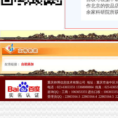
重庆工商代办花多少钱就选企业工坊—深圳罗湖区国贸海外公司注册
作北京的饮品
干部作风转变
余家科研院所
营业执照个体、公司注册,公司注销,专业代账
评价高的重庆工商注册代办口碑怎么样商业服务-久久信息网
晨报万事通_新浪新闻
企业登记代理国际贸易水城路龙溪路财务会计公司申报税-上海58同城
本期关注干部作风转变
渝北区安捷工商咨询服务部
晨报万事通_新浪新闻
[广州市]广州市荔湾区龙溪小学教学楼维修工程施工专业承包-招标公告|
石家庄信和工程项目管理有限公司-搜百科
友情链接：
自助添加
中房·安业贷(图)_网易新闻
柳州市龙溪水利水电建设投资有限公司广西落久水利枢纽工程水轮发电
柳州市龙溪水利水电建设投资有限公司广西落久水利枢纽工程闸门制造
宜州市龙溪路一期工程（桂茂路东）拆迁安置区场平、道路及排水工程
重庆帅博信息技术有限公司 地址：重庆市渝中区大
电话：023-63653351 13368080804 传真：023-6365
湖州金业建设工程招标代理有限公司关于湖州市建设工程质量监督监测
咨询QQ：工商：1063653355 进出口权：1063653355
我想炒股_百度知道
受理员QQ：22863164-3 22863164-4 22863164-5 228
龙溪代办执照
51La
龙溪大道道路工程（一标段三工区、二标段六、七工区）光缆迁改工程
2018年度长兴县公路管理局公路养护专项工程招标代理招标公告-湖州
宜州市龙溪路(二桥至三桥)道路工程(二标段)施工招标公告_