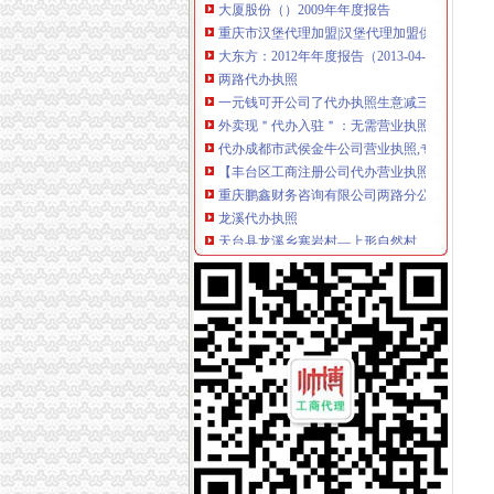
重庆市汉堡代理加盟|汉堡代理加盟供应商|汉
大东方：2012年年度报告（2013-04-09）_大
两路代办执照
一元钱可开公司了代办执照生意减三成_宏观经
外卖现＂代办入驻＂：无需营业执照花钱就能网
代办成都市武侯金牛公司营业执照,专业代办道
【丰台区工商注册公司代办营业执照】厂家,价格
重庆鹏鑫财务咨询有限公司两路分公司联系方式
龙溪代办执照
天台县龙溪乡寒岩村—上形自然村、西山自然
龙溪大道道路工程（一标段三工区、二标段六
东莞惠州龙溪哪里学室内设计便宜到精华学校
2018年度长兴县公路管理局公路养护专项工程
陵江镇龙溪村2016年易地扶贫搬迁项目（一期
空港新城代办执照
空港东疆记账报税代理注册营业执照专业诚信爱
：海越股份收购报告书_海越股份（）_公告正
分类大页_财经_凤凰网
【重庆幸运农场大小玩法】【重庆幸运农场大
华夏稳盛混合：基金份额发售公告（2017-12-2
新牌坊代办执照