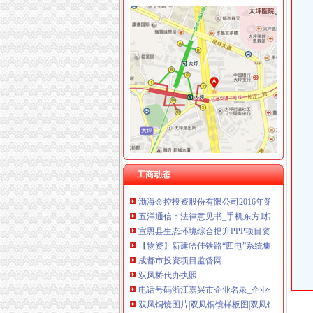
桥南垂盆草养殖_桥南垂盆草采购/批发_桥南垂盆
【图】韵达快递松树桥承包区诚意转让_重庆快
漫游美利坚,光相伴,欢乐期_美国15天旅游线路
重庆市商标变更代理|商标变更代理供应商|供
《途牛发》浪游冲绳感受翡翠七海【多图】_冲
一碗水代办执照
番禺工商税务财务【今日推荐网-广州工商/税务
爱心“粥”到温暖全城-温州财经网-温州网
【法律知识】中介不退租房押金怎么办?
【某集团企业文化手册】.doc全文免费在线看-免
dpaiss_回答_天涯问答
双龙湖代办执照
工商动态
渤海金控投资股份有限公司2016年第五次临时
五洋通信：法律意见书_手机东方财富网
宣恩县生态环境综合提升PPP项目资本方采购资
【物资】新建哈佳铁路“四电”系统集成及相关工程
成都市投资项目监督网
双凤桥代办执照
电话号码浙江嘉兴市企业名录_企业信息
双凤铜镜图片|双凤铜镜样板图|双凤铜镜效果图
大厦股份（）2009年年度报告