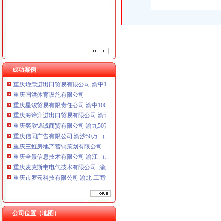
成功案例
重庆国洪体育设施有限公司
重庆星竣贸易有限责任公司 渝中100万 （进出口权）
重庆海谛升进出口贸易有限公司 渝北100万 （进出口权）
重庆奕欣锦诚商贸有限公司 渝九50万 （工商注册）
重庆信同广告有限公司 渝沙50万 （工商注册）
重庆三虹房地产营销策划有限公司
重庆全景信息技术有限公司 渝江 （工商注册）
重庆麦克斯韦电气技术有限公司 渝新 （工商注册）
重庆市罗云科技有限公司 渝北 工商注册
重庆科米克商贸有限责任公司 渝北50万 （工商注册）
重庆瑾崇进出口贸易有限公司 渝中100万 （进出口权）
重庆国洪体育设施有限公司
重庆星竣贸易有限责任公司 渝中100万 （进出口权）
公司位置（地图）