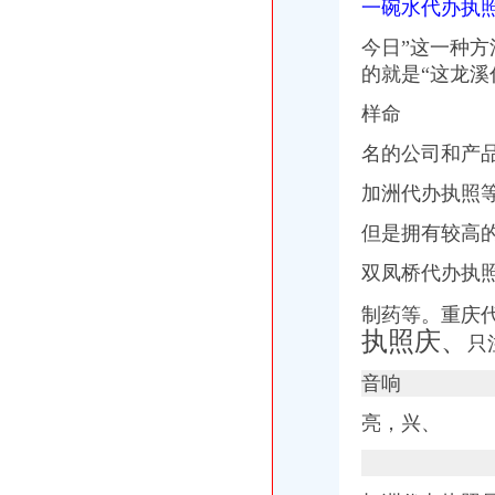
一碗水代办执
渝北区代办执照
今日”这一种
【重庆渝北工商代办,请找赢缘财务,服务致上】价格,厂家,图片,
重庆渝中区公司注册代办流程办理工商执照的_重庆慢牛工商咨询_新
的就是“这龙溪
关于设立重庆鹏诚保险代理有限公司美冠菲亚和美冠雪佛兰营业部的
样命
重庆渝北财富中心周边执照新办变更如何补办营业执照_【会计服务】
我想在渝北区开家所但是不知道一个具体流程？_重庆市公开信箱
名的公司和产
加洲
加洲旅馆_在线观看-56.com
加洲代办执照
加洲公馆图片相册,厦门加洲公馆实景图、室外图、小区配套图-厦门
但是拥有较高的
加洲人的微博_腾讯微博
【加洲锦苑二手房房价走势_扬州高邮市高邮市加洲锦苑二手房新房
双凤桥代办执
加洲宝宝金盏花是抹湿疹用的吗_育儿问答_宝宝树
松树桥代办执照
制药等。
重庆
终秋谁当红_第1页_吴桐妆_花嫁_西祠胡同
执照庆、
只
晨报万事通_新浪新闻
张家界自助游及张家界自驾游家庭游侣旅游攻略-吃住行游购（
音响
日本东京-北海道纯净之旅6晚8日游跟团_参团旅游报价_价格_多少钱_
渝北冉家坝松树桥龙溪新牌坊龙湖周边管道疏通水龙头维修-直辖市重
亮，兴、
一碗水代办执照
和中介租房合同是不是必须有该公司的章？-家居装修互动问答
《周德东作品集》_莲蓬鬼话_论坛_天涯社区