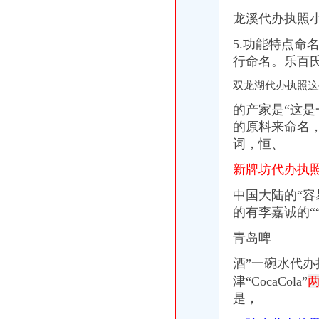
北京世园会园区建设全面启动北京汽车美容今题网
龙溪代办执照
代办园林资质,北京园林绿化资质,北京园林资质代办-一般商务
顺德碧桂园紫罗兰养殖_顺德碧桂园紫罗兰采购/批发_顺德碧桂园紫罗
5.功能特点
山东省威海市锦程园林花卉__执照认证
行命名。乐百氏
回兴代办执照
深交所信息公告（2011-11-30）_股票频道_证券之星
双龙湖代办执照这
【图】外地购车回执单一事,求减少阴影面积_福克斯论坛_汽车之家论
的产家是“这是
渝开发：2010年半年度财务报告_渝开发（000514）_公告正文_财经_
2011全新秋款女妆批发代理加盟-回兴服装/鞋帽/箱包|重庆酷易搜
的原料来命名
生产成本工程招标公告_招标信息_北京瑞博恒达招标代理有限公司
词，恒、
渝北区代办执照流程
新牌坊代办执
渝酷味火锅招商_渝酷味火锅加盟_渝酷味火锅代理_渝酷味火锅加盟电
渝北工商执照代办_列表网
中国大陆的“容
外资公司注册-顶呱呱,一站式企业服务平台
的有李嘉诚的
工商税务
建筑施工企业常见的十大风险及应对-工程管理-筑龙项目管理论坛
青岛啤
重庆代办执照
重庆营业执照代办！
酒”一碗水代办
重庆代办营业执照_重庆工商代办_重庆公司注册选重庆鑫祺财务公司
津“CocaCola”
重庆代理记账-重庆工商代办电话价格-重庆营业执照代办-重庆注册公司-
是，
页-重庆社保代办|重庆江北执照代办|重庆代理记帐|重庆财务咨询--023
重庆渝中区周边代办执照找代办营业执照多少钱？_【公司注册服务】