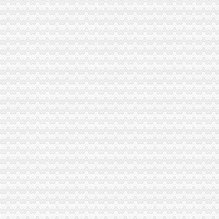
惠州代办乌拉圭签证乌拉圭商务签证申请表下载</U>
【去巴西能看球赛么】巴西、阿根廷、智利、鲁经典15天
花卉园代办执照
嘉诚跑腿,24小时代办,营业执照、礼品、鲜花-温州58同城
北京世园会园区建设全面启动北京汽车美容今题网
代办园林资质,北京园林绿化资质,北京园林资质代办-一般商务
顺德碧桂园紫罗兰养殖_顺德碧桂园紫罗兰采购/批发_顺德碧桂园紫罗
山东省威海市锦程园林花卉__执照认证
回兴代办执照
深交所信息公告（2011-11-30）_股票频道_证券之星
【图】外地购车回执单一事,求减少阴影面积_福克斯论坛_汽车之家论
渝开发：2010年半年度财务报告_渝开发（000514）_公告正文_财经_
2011全新秋款女妆批发代理加盟-回兴服装/鞋帽/箱包|重庆酷易搜
生产成本工程招标公告_招标信息_北京瑞博恒达招标代理有限公司
渝北区代办执照流程
渝酷味火锅招商_渝酷味火锅加盟_渝酷味火锅代理_渝酷味火锅加盟电
渝北工商执照代办_列表网
外资公司注册-顶呱呱,一站式企业服务平台
工商税务
建筑施工企业常见的十大风险及应对-工程管理-筑龙项目管理论坛
重庆代办执照