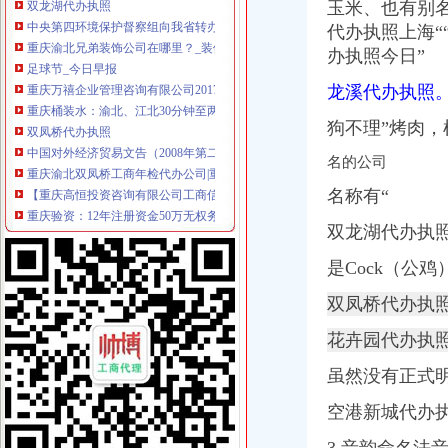
玉米、也有别
重庆渝北兄弟装饰公司在哪里？_装修公司装修|一起网装修
代办执照上海“
足球节_今日早报
办执照今日”
重庆万禧企业管理咨询有限公司2017新招聘信息_电话_地址-58企
重庆桶装水：渝北、江北30分钟至两小时内快速配送桶装水-重庆爱问
龙溪代办执照
双凤桥代办执照
中国对外经济贸易文告（2008年第二十八期）-人文社科区-经济学家
狗不理”烤肉
重庆渝北双凤桥工商年检代办公司|重庆列表网
名的公司
【重庆高恒投资咨询有限公司工商信息】-阿土伯工商信息查询
重庆验资：12年注册资金50万无权务的建筑劳务公司转让-重庆
名称有“
统景景雅居安置房项目确定招标代理机构的公告_中国招标网_重庆市
双龙湖代办执照
两路代办执照
吧里有没有代办执照的呢_百度知道
是Cock（公鸡
青岛代办营业执照代办出口退税-青青岛社区
代办丰台区企业执照代理企业执照年检代理注册公司-北京工商注册|北
双凤桥代办执照
重庆海外公司注册：办理执照,年检-重庆爱问分类
青岛公司注册福百万代理记账代理营业执照【今日推荐网-青岛工商/税
花卉园代办执
龙溪代办执照
虽然没有正式
番禺区代办棋牌营业执照-游戏专区-学犀牛中文网
【58同城】代办营业执照代办营业执照
空港新城代办
玉环艾德代理（公司注册个体户执照）注册商标续展台州公司注册今
广州市荔湾区龙溪小学食堂承包权采购项目招标公告_中国招标网_广东