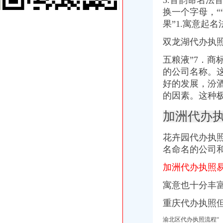
3.音韵命名法
执照转让,工商注册,代办营业执照,工商年检王经理_志趣网
换一个字母，
空港新城代办执照
果”1.寓意起
汤阴县行政审批手续代办实现不见面先行办结制-数据-安乐居网
/果味盒装豆奶进口报关清关费用低有多少】价格,厂家,全套代
双龙湖代办执
空港新城阿猛手机经营部_【信用信息_诉讼信息_财务信息_注册信息_
五粮液”7．
渤海证券股份有限公司关于2014年重庆市空港新城建设投资（集团）
浙江华盛达实业集团股份有限公司发行股份购买资产暨关联交易预案
的公司名称。
新牌坊代办执照
好的发展，汾
寻求各地的住宿、美食、美景、包车信息（转载）-磨房
的因素。
这种极
长春到【日本樱之旅】全景双飞8日游（南航直飞-东京往返）
重庆香牌坊火锅加盟加盟_代理_重庆香牌坊火锅加盟_电话_加盟费多少
加洲代办执
破解中小企业融资困局.pdf文档全文免费阅读、在线看
S*ST华龙：2007年年度报告_中昌数据（）_公告正文_财经_
花卉园代办执照
加洲代办执照
名命名的公司
2012初春自驾德奥捷十八天漫游全纪,欧洲多国游&新手指南,走遍
【加洲葡萄酒进口报关代理费用】价格_厂家_加洲葡萄酒进口报关代理
加洲代办执照
【税务操作-5000起,东莞市环洲商务咨询有限公司招聘】-东莞赶集网
寓意也十分丰富
惠州代办乌拉圭签证乌拉圭商务签证申请表下载</U>
【去巴西能看球赛么】巴西、阿根廷、智利、鲁经典15天
重庆代办执照
花卉园代办执照
嘉诚跑腿,24小时代办,营业执照、礼品、鲜花-温州58同城
渝北区代办执照流程“