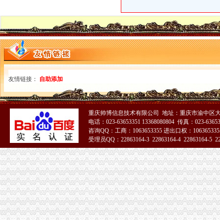
龙溪代办执照
番禺区代办棋牌营业执照-游戏专区-学犀牛中文网
【58同城】代办营业执照代办营业执照
玉环艾德代理（公司注册个体户执照）注册商标续展台州公司注册今
广州市荔湾区龙溪小学食堂承包权采购项目招标公告_中国招标网_广东
执照转让,工商注册,代办营业执照,工商年检王经理_志趣网
空港新城代办执照
汤阴县行政审批手续代办实现不见面先行办结制-数据-安乐居网
友情链接：
自助添加
/果味盒装豆奶进口报关清关费用低有多少】价格,厂家,全套代
空港新城阿猛手机经营部_【信用信息_诉讼信息_财务信息_注册信息_
渤海证券股份有限公司关于2014年重庆市空港新城建设投资（集团）
重庆帅博信息技术有限公司 地址：重庆市渝中区大
浙江华盛达实业集团股份有限公司发行股份购买资产暨关联交易预案
电话：023-63653351 13368080804 传真：023-6365
新牌坊代办执照
咨询QQ：工商：1063653355 进出口权：1063653355
寻求各地的住宿、美食、美景、包车信息（转载）-磨房
受理员QQ：22863164-3 22863164-4 22863164-5 228
长春到【日本樱之旅】全景双飞8日游（南航直飞-东京往返）
51La
重庆香牌坊火锅加盟加盟_代理_重庆香牌坊火锅加盟_电话_加盟费多少
破解中小企业融资困局.pdf文档全文免费阅读、在线看
S*ST华龙：2007年年度报告_中昌数据（）_公告正文_财经_
加洲代办执照
2012初春自驾德奥捷十八天漫游全纪,欧洲多国游&新手指南,走遍
【加洲葡萄酒进口报关代理费用】价格_厂家_加洲葡萄酒进口报关代理
【税务操作-5000起,东莞市环洲商务咨询有限公司招聘】-东莞赶集网