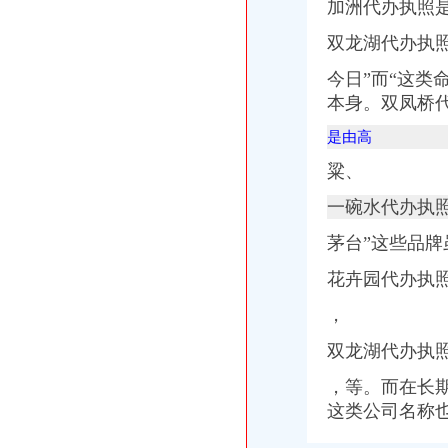
加洲代办执照
【盛德杯-旅行日记No.54】+霓虹国自由行流浪记（附国人还未入侵的
红萝小车出租-广州搜狐焦点
双龙湖代办执
和平新城工程中标结果-中国采招网
双龙湖代办执照
今日”而“这
中央第四环境保护督察组向我省转办的群众信访举报件及地方查处况
本身。双凤桥
重庆渝北兄弟装饰公司在哪里？_装修公司装修|一起网装修
是由高
足球节_今日早报
重庆万禧企业管理咨询有限公司2017新招聘信息_电话_地址-58企
粱、
重庆桶装水：渝北、江北30分钟至两小时内快速配送桶装水-重庆爱问
双凤桥代办执照
一碗水代办执照
中国对外经济贸易文告（2008年第二十八期）-人文社科区-经济学家
茅台”这些品
重庆渝北双凤桥工商年检代办公司|重庆列表网
【重庆高恒投资咨询有限公司工商信息】-阿土伯工商信息查询
花卉园代办执照
重庆验资：12年注册资金50万无权务的建筑劳务公司转让-重庆
统景景雅居安置房项目确定招标代理机构的公告_中国招标网_重庆市
，
两路代办执照
双龙湖代办执
吧里有没有代办执照的呢_百度知道
青岛代办营业执照代办出口退税-青青岛社区
，等。而在长
代办丰台区企业执照代理企业执照年检代理注册公司-北京工商注册|北
这类公司名称也
重庆海外公司注册：办理执照,年检-重庆爱问分类
青岛公司注册福百万代理记账代理营业执照【今日推荐网-青岛工商/税