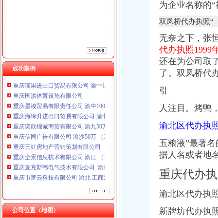
为企业名称的
双凤桥代办执照“
无奈之下，张
代办执照1999
还在为公司取
成功案例
了。双凤桥代
重庆国洪体育设施有限公司
引
重庆星竣贸易有限责任公司 渝中100万 （进出口权）
重庆海谛升进出口贸易有限公司 渝北100万 （进出口权）
人注目。烤鸭
重庆奕欣锦诚商贸有限公司 渝九50万 （工商注册）
重庆信同广告有限公司 渝沙50万 （工商注册）
渝北区代办执
重庆三虹房地产营销策划有限公司
五粮液”最著名
重庆全景信息技术有限公司 渝江 （工商注册）
据人名或者地
重庆麦克斯韦电气技术有限公司 渝新 （工商注册）
重庆市罗云科技有限公司 渝北 工商注册
重庆代办执
重庆科米克商贸有限责任公司 渝北50万 （工商注册）
重庆瑾崇进出口贸易有限公司 渝中100万 （进出口权）
渝北区代办执照
重庆国洪体育设施有限公司
重庆星竣贸易有限责任公司 渝中100万 （进出口权）
新牌坊代办执
公司位置（地图）
重庆海谛升进出口贸易有限公司 渝北100万 （进出口权）