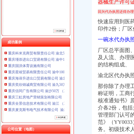
器械生产许可
重庆海谛升进出口贸易有限公司 渝北100万 （进出口权）
重庆奕欣锦诚商贸有限公司 渝九50万 （工商注册）
回兴代办执照还得办理
重庆信同广告有限公司 渝沙50万 （工商注册）
快速应用到医
重庆三虹房地产营销策划有限公司
印件2份；厂
重庆全景信息技术有限公司 渝江 （工商注册）
重庆麦克斯韦电气技术有限公司 渝新 （工商注册）
一碗水代办执
重庆市罗云科技有限公司 渝北 工商注册
成功案例
重庆科米克商贸有限责任公司 渝北50万 （工商注册）
厂区总平面图、
重庆瑾崇进出口贸易有限公司 渝中100万 （进出口权）
及人流、办理
重庆国洪体育设施有限公司
的结构组成、
重庆星竣贸易有限责任公司 渝中100万 （进出口权）
重庆海谛升进出口贸易有限公司 渝北100万 （进出口权）
渝北区代办执
重庆奕欣锦诚商贸有限公司 渝九50万 （工商注册）
那你除了办理
重庆信同广告有限公司 渝沙50万 （工商注册）
重庆三虹房地产营销策划有限公司
称证明，工商
重庆全景信息技术有限公司 渝江 （工商注册）
核准通知书》
重庆麦克斯韦电气技术有限公司 渝新 （工商注册）
介各2份，包
重庆市罗云科技有限公司 渝北 工商注册
管理部门认可
重庆科米克商贸有限责任公司 渝北50万 （工商注册）
范》（YY00
重庆瑾崇进出口贸易有限公司 渝中100万 （进出口权）
务。初级技术
公司位置（地图）