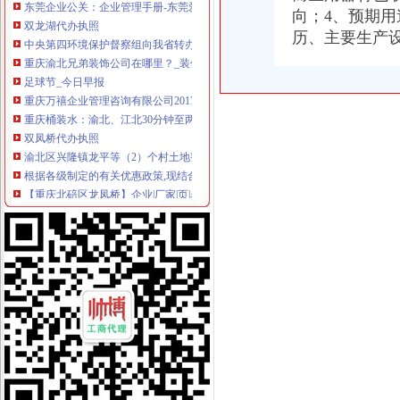
双龙湖代办执照
向；4、预期
中央第四环境保护督察组向我省转办的群众信访举报件及地方查处况
历、主要生产设
重庆渝北兄弟装饰公司在哪里？_装修公司装修|一起网装修
足球节_今日早报
重庆万禧企业管理咨询有限公司2017新招聘信息_电话_地址-58企
重庆桶装水：渝北、江北30分钟至两小时内快速配送桶装水-重庆爱问
双凤桥代办执照
渝北区兴隆镇龙平等（2）个村土地整理项目确定招标代理机构的公告-
根据各级制定的有关优惠政策,现结合我镇实际制定礼.doc
【重庆北碚区龙凤桥】企业|厂家|页|名录_第8页_顺企网
中国对外经济贸易文告（2008年第二十八期）-人文社科区-经济学家
重庆渝北双凤桥工商年检代办公司|重庆列表网
两路代办执照
重庆鹏鑫财务咨询有限公司两路分公司联系方式_信用报告_工商信息-
北京注册公司,北京代办执照,注册公司代理_志趣网
重庆钢运置业代理有限公司两路分公司万科朗润园经营部_【电话地址_
重庆钢运置业代理有限公司两路分公司水木年华经营部_【电话地址_招
南京个体营业执照_南京代办个体营业执照_江苏清航（优质商家）-企
龙溪代办执照
番禺区代办棋牌营业执照-游戏专区-学犀牛中文网
【58同城】代办营业执照代办营业执照