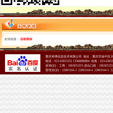
玉环艾德代理（公司注册个体户执照）注册商标续展台州公司注册今
广州市荔湾区龙溪小学食堂承包权采购项目招标公告_中国招标网_广东
执照转让,工商注册,代办营业执照,工商年检王经理_志趣网
空港新城代办执照
政务公开-中国寿光
[年报]重庆百货：2012年年度报告（修订版）-[中财网]
9月温州滨海新区工业用地供地计划_土地挂牌公告_土地资讯_-房天下
郭庄镇:创业“帮办员”帮助青年创业忙_句容宣_新浪博客
友情链接：
自助添加
【2016年晓旭财务咨询有限公司新招聘信息_电话_地址】-赶集网
新牌坊代办执照
寻求各地的住宿、美食、美景、包车信息（转载）-磨房
重庆帅博信息技术有限公司 地址：重庆市渝中区大
长春到【日本樱之旅】全景双飞8日游（南航直飞-东京往返）
电话：023-63653351 13368080804 传真：023-6365
重庆香牌坊火锅加盟加盟_代理_重庆香牌坊火锅加盟_电话_加盟费多少
咨询QQ：工商：1063653355 进出口权：1063653355
破解中小企业融资困局.pdf文档全文免费阅读、在线看
受理员QQ：22863164-3 22863164-4 22863164-5 228
S*ST华龙：2007年年度报告_中昌数据（）_公告正文_财经_
51La
加洲代办执照
<5日澳洲塔斯马尼亚人定制>【离南近的岛屿+观天然的
代办法国旅游签证|代办欧洲签证|旅行社代办签证_欣欣旅游网
华泰亚洲：更新招募说明书（2015年第2号）_基金频道_证券之星
济宁宝钢涂卷济宁宝钢涂板代理价格
欧洲旅游签证-捷克旅游签证办理流程及需要提供什么资料欧洲申根签
花卉园代办执照