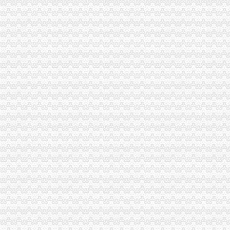
南京个体营业执照_南京代办个体营业执照_江苏清航（优质商家）-企
龙溪代办执照
番禺区代办棋牌营业执照-游戏专区-学犀牛中文网
【58同城】代办营业执照代办营业执照
玉环艾德代理（公司注册个体户执照）注册商标续展台州公司注册今
广州市荔湾区龙溪小学食堂承包权采购项目招标公告_中国招标网_广东
执照转让,工商注册,代办营业执照,工商年检王经理_志趣网
空港新城代办执照
政务公开-中国寿光
[年报]重庆百货：2012年年度报告（修订版）-[中财网]
9月温州滨海新区工业用地供地计划_土地挂牌公告_土地资讯_-房天下
郭庄镇:创业“帮办员”帮助青年创业忙_句容宣_新浪博客
【2016年晓旭财务咨询有限公司新招聘信息_电话_地址】-赶集网
新牌坊代办执照
寻求各地的住宿、美食、美景、包车信息（转载）-磨房
长春到【日本樱之旅】全景双飞8日游（南航直飞-东京往返）
重庆香牌坊火锅加盟加盟_代理_重庆香牌坊火锅加盟_电话_加盟费多少
破解中小企业融资困局.pdf文档全文免费阅读、在线看
S*ST华龙：2007年年度报告_中昌数据（）_公告正文_财经_
加洲代办执照
<5日澳洲塔斯马尼亚人定制>【离南近的岛屿+观天然的