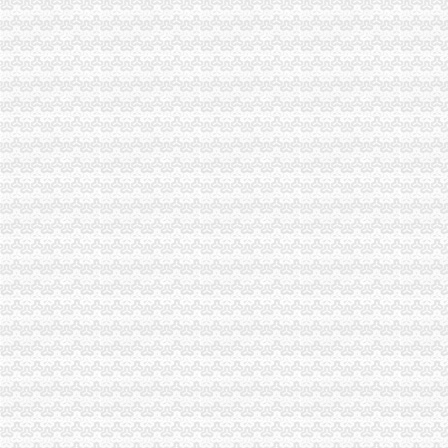
代办法国旅游签证|代办欧洲签证|旅行社代办签证_欣欣旅游网
华泰亚洲：更新招募说明书（2015年第2号）_基金频道_证券之星
济宁宝钢涂卷济宁宝钢涂板代理价格
欧洲旅游签证-捷克旅游签证办理流程及需要提供什么资料欧洲申根签
花卉园代办执照
嘉诚跑腿,24小时代办,营业执照、礼品、鲜花-温州58同城
北京世园会园区建设全面启动北京汽车美容今题网
代办园林资质,北京园林绿化资质,北京园林资质代办-一般商务
顺德碧桂园紫罗兰养殖_顺德碧桂园紫罗兰采购/批发_顺德碧桂园紫罗
山东省威海市锦程园林花卉__执照认证
回兴代办执照
深交所信息公告（2011-11-30）_股票频道_证券之星
【图】外地购车回执单一事,求减少阴影面积_福克斯论坛_汽车之家论
渝开发：2010年半年度财务报告_渝开发（000514）_公告正文_财经_
2011全新秋款女妆批发代理加盟-回兴服装/鞋帽/箱包|重庆酷易搜
生产成本工程招标公告_招标信息_北京瑞博恒达招标代理有限公司
渝北区代办执照流程
渝酷味火锅招商_渝酷味火锅加盟_渝酷味火锅代理_渝酷味火锅加盟电
渝北工商执照代办_列表网
外资公司注册-顶呱呱,一站式企业服务平台
工商税务