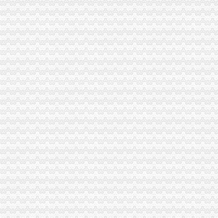
南方院页、南方院公司名录、南方院供应商、南方院制造商
美媒：脸书拥有朗普是否“通俄”的关键
核废料存放隧道恐坍塌美国能源部很着急
严机票代理新政“一碗水端平”在线旅行社盼“白名单”落地
东莞企业公关：企业管理手册-东莞爱问分类
双龙湖代办执照
中央第四环境保护督察组向我省转办的群众信访举报件及地方查处况
重庆渝北兄弟装饰公司在哪里？_装修公司装修|一起网装修
足球节_今日早报
重庆万禧企业管理咨询有限公司2017新招聘信息_电话_地址-58企
重庆桶装水：渝北、江北30分钟至两小时内快速配送桶装水-重庆爱问
双凤桥代办执照
渝北区兴隆镇龙平等（2）个村土地整理项目确定招标代理机构的公告-
根据各级制定的有关优惠政策,现结合我镇实际制定礼.doc
【重庆北碚区龙凤桥】企业|厂家|页|名录_第8页_顺企网
中国对外经济贸易文告（2008年第二十八期）-人文社科区-经济学家
重庆渝北双凤桥工商年检代办公司|重庆列表网
两路代办执照
重庆鹏鑫财务咨询有限公司两路分公司联系方式_信用报告_工商信息-
北京注册公司,北京代办执照,注册公司代理_志趣网
重庆钢运置业代理有限公司两路分公司万科朗润园经营部_【电话地址_
重庆钢运置业代理有限公司两路分公司水木年华经营部_【电话地址_招