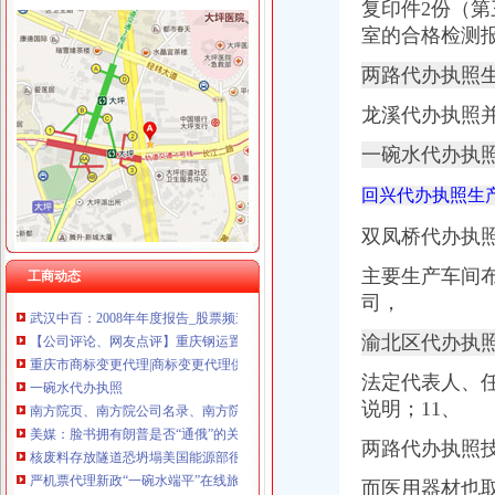
复印件2份（
室的合格检测
两路代办执照生
加洲
龙溪代办执照
加洲旅馆_在线观看-56.com
加洲公馆图片相册,厦门加洲公馆实景图、室外图、小区配套图-厦门
一碗水代办执
加洲人的微博_腾讯微博
【加洲锦苑二手房房价走势_扬州高邮市高邮市加洲锦苑二手房新房
回兴代办执照生
加洲宝宝金盏花是抹湿疹用的吗_育儿问答_宝宝树
松树桥代办执照
双凤桥代办执
《途牛发》浪游冲绳感受翡翠七海【多图】_冲绳游记_途牛
主要生产车间
工商动态
【怪咖吉】文艺控+体育疯游美西深度索旧金山洛杉矶?双城【多
武汉中百：2008年年度报告_股票频道_证券之星
司，
【公司评论、网友点评】重庆钢运置业代理有限公司松树桥分部-职友
渝北区代办执
重庆市商标变更代理|商标变更代理供应商|供应商标变更人名义变更重
一碗水代办执照
法定代表人、
南方院页、南方院公司名录、南方院供应商、南方院制造商
说明；11、
美媒：脸书拥有朗普是否“通俄”的关键
核废料存放隧道恐坍塌美国能源部很着急
两路代办执照
严机票代理新政“一碗水端平”在线旅行社盼“白名单”落地
东莞企业公关：企业管理手册-东莞爱问分类
而医用器材也