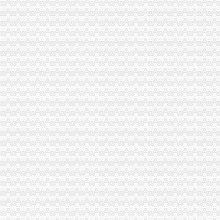
页-重庆社保代办|重庆江北执照代办|重庆代理记帐|重庆财务咨询--023
重庆渝中区周边代办执照找代办营业执照多少钱？_【公司注册服务】
渝北区代办执照
【重庆渝北工商代办,请找赢缘财务,服务致上】价格,厂家,图片,
原告北京天语同声信息技术有限公司与被告重庆市渝北区绿之舟歌城
重庆渝中区公司注册代办流程办理工商执照的_重庆慢牛工商咨询_新
关于设立重庆鹏诚保险代理有限公司美冠菲亚和美冠雪佛兰营业部的
重庆渝北财富中心周边执照新办变更如何补办营业执照_【会计服务】
加洲
加洲旅馆_在线观看-56.com
加洲公馆图片相册,厦门加洲公馆实景图、室外图、小区配套图-厦门
加洲人的微博_腾讯微博
【加洲锦苑二手房房价走势_扬州高邮市高邮市加洲锦苑二手房新房
加洲宝宝金盏花是抹湿疹用的吗_育儿问答_宝宝树
松树桥代办执照
《途牛发》浪游冲绳感受翡翠七海【多图】_冲绳游记_途牛
【怪咖吉】文艺控+体育疯游美西深度索旧金山洛杉矶?双城【多
武汉中百：2008年年度报告_股票频道_证券之星
【公司评论、网友点评】重庆钢运置业代理有限公司松树桥分部-职友
重庆市商标变更代理|商标变更代理供应商|供应商标变更人名义变更重
一碗水代办执照