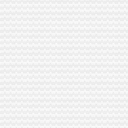
嘉诚跑腿,24小时代办,营业执照、礼品、鲜花-温州58同城
北京世园会园区建设全面启动北京汽车美容今题网
代办园林资质,北京园林绿化资质,北京园林资质代办-一般商务
顺德碧桂园紫罗兰养殖_顺德碧桂园紫罗兰采购/批发_顺德碧桂园紫罗
山东省威海市锦程园林花卉__执照认证
回兴代办执照
深交所信息公告（2011-11-30）_股票频道_证券之星
【图】外地购车回执单一事,求减少阴影面积_福克斯论坛_汽车之家论
渝开发：2010年半年度财务报告_渝开发（000514）_公告正文_财经_
2011全新秋款女妆批发代理加盟-回兴服装/鞋帽/箱包|重庆酷易搜
生产成本工程招标公告_招标信息_北京瑞博恒达招标代理有限公司
渝北区代办执照流程
渝酷味火锅招商_渝酷味火锅加盟_渝酷味火锅代理_渝酷味火锅加盟电
渝北工商执照代办_列表网
外资公司注册-顶呱呱,一站式企业服务平台
工商税务
建筑施工企业常见的十大风险及应对-工程管理-筑龙项目管理论坛
重庆代办执照
重庆营业执照代办！
重庆代办营业执照_重庆工商代办_重庆公司注册选重庆鑫祺财务公司
重庆代理记账-重庆工商代办电话价格-重庆营业执照代办-重庆注册公司-