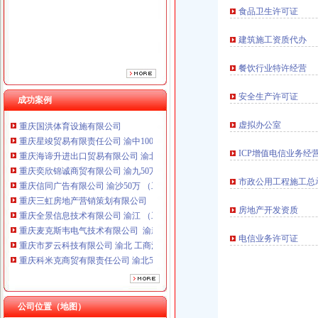
食品卫生许可证
建筑施工资质代办
餐饮行业特许经营
安全生产许可证
成功案例
重庆国洪体育设施有限公司
虚拟办公室
重庆星竣贸易有限责任公司 渝中100万 （进出口权）
重庆海谛升进出口贸易有限公司 渝北100万 （进出口权）
ICP增值电信业务经
重庆奕欣锦诚商贸有限公司 渝九50万 （工商注册）
重庆信同广告有限公司 渝沙50万 （工商注册）
市政公用工程施工总
重庆三虹房地产营销策划有限公司
重庆全景信息技术有限公司 渝江 （工商注册）
房地产开发资质
重庆麦克斯韦电气技术有限公司 渝新 （工商注册）
重庆市罗云科技有限公司 渝北 工商注册
电信业务许可证
重庆科米克商贸有限责任公司 渝北50万 （工商注册）
重庆瑾崇进出口贸易有限公司 渝中100万 （进出口权）
重庆国洪体育设施有限公司
重庆星竣贸易有限责任公司 渝中100万 （进出口权）
公司位置（地图）
重庆海谛升进出口贸易有限公司 渝北100万 （进出口权）