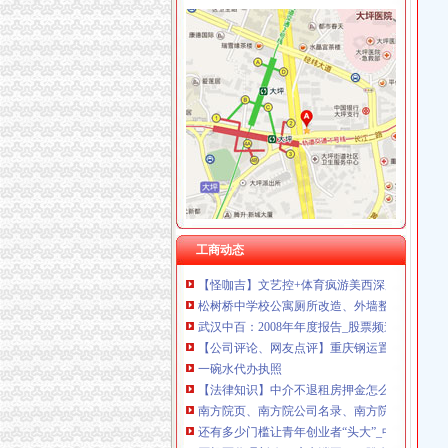
加洲
【加洲印象海鲜折】_美团网
【加洲KTV团购】加洲KTV豪华欢唱套组团购
加洲光两房朝南,石家庄加洲光两房朝南二手房
加洲的古城堡_风景_POCO摄影
加洲光大酒店_地址_电话_价格_预订_环境（图
松树桥代办执照
《途牛发》浪游冲绳感受翡翠七海【多图】_冲
工商动态
【怪咖吉】文艺控+体育疯游美西深度索旧金山
松树桥中学校公寓厕所改造、外墙整、学术报
武汉中百：2008年年度报告_股票频道_证券之
【公司评论、网友点评】重庆钢运置业代理有限
一碗水代办执照
【法律知识】中介不退租房押金怎么办?
南方院页、南方院公司名录、南方院供应商、
还有多少门槛让青年创业者“头大”_中国经济网
严机票代理新政一碗水端平OTA盼白名单落地_