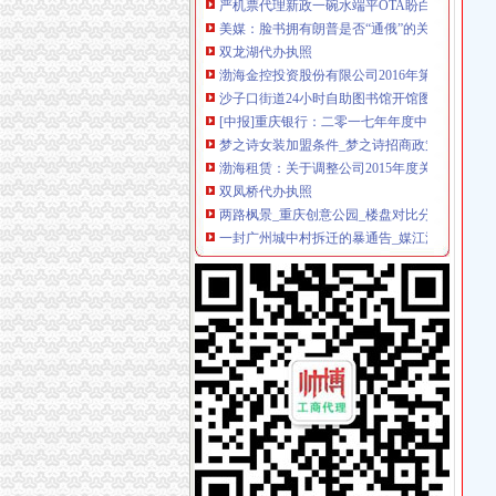
美媒：脸书拥有朗普是否“通俄”的关键
双龙湖代办执照
渤海金控投资股份有限公司2016年第五次临时
沙子口街道24小时自助图书馆开馆图书近3000
[中报]重庆银行：二零一七年年度中期报告-[中
梦之诗女装加盟条件_梦之诗招商政策_梦之诗
渤海租赁：关于调整公司2015年度关联交易预
双凤桥代办执照
两路枫景_重庆创意公园_楼盘对比分析-重庆乐
一封广州城中村拆迁的暴通告_媒江湖_论坛_天
空港红树林茶楼转让—重庆渝北区双凤桥恒信
王宏义信用查询_王宏义法人/相关公司信用报告
渝北区兴隆镇龙平等（2）个村土地整理项目确
两路代办执照
重庆鹏鑫财务咨询有限公司两路分公司联系方式
北京注册公司,北京代办执照,注册公司代理_志
重庆钢运置业代理有限公司两路分公司万科朗润
专注回龙观代办个体营业执照昌平城区办理公
专业代办各种行业执照、工商注册、企业变更【
龙溪代办执照
宜州市龙溪路(二桥至三桥)道路工程(二标段)施
【重庆中国移动通信西部代理店（重庆市渝北