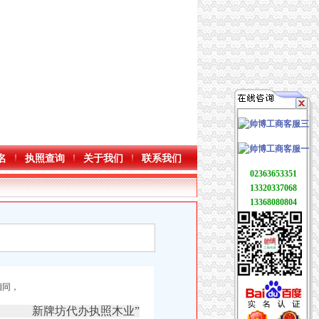
名
执照查询
关于我们
联系我们
02363653351
13320337068
13368080804
相同，
新牌坊代办执照木业”