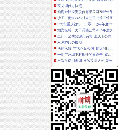
双龙湖代办执照
渤海金控投资股份有限公司2016年第五次临时
沙子口街道24小时自助图书馆开馆图书近3000
[中报]重庆银行：二零一七年年度中期报告-[中
渤海租赁：关于调整公司2015年度关联交易预
重庆市公共资源交易网_重庆市公共资源交易中
双凤桥代办执照
两路枫景_重庆创意公园_楼盘对比分析-重庆乐
一封广州城中村拆迁的暴通告_媒江湖_论坛_天
王宏义信用查询_王宏义法人/相关公司信用报告
渝北区兴隆镇龙平等（2）个村土地整理项目确
根据各级制定的有关优惠政策,现结合我镇实际制定
两路代办执照
重庆鹏鑫财务咨询有限公司两路分公司联系方式
北京注册公司,北京代办执照,注册公司代理_志
重庆钢运置业代理有限公司两路分公司万科朗润
专注回龙观代办个体营业执照昌平城区办理公
石井工商注册_石井代理工商注册_石井代办营业执照-q
龙溪代办执照
宜州市龙溪路(二桥至三桥)道路工程(二标段)施
【重庆中国移动通信西部代理店（重庆市渝北
公司注册,注销,代办进出口权,申请一般纳税人_