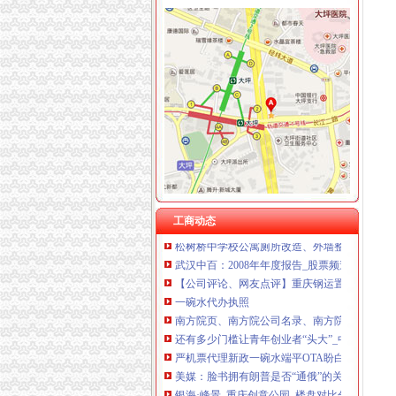
加洲
【加洲印象海鲜折】_美团网
【加洲KTV团购】加洲KTV豪华欢唱套组团购
加洲光两房朝南,石家庄加洲光两房朝南二手房
加洲的古城堡_风景_POCO摄影
加洲烧烤-常熟零距离
松树桥代办执照
《途牛发》浪游冲绳感受翡翠七海【多图】_冲
【怪咖吉】文艺控+体育疯游美西深度索旧金山
工商动态
松树桥中学校公寓厕所改造、外墙整、学术报
武汉中百：2008年年度报告_股票频道_证券之
【公司评论、网友点评】重庆钢运置业代理有限
一碗水代办执照
南方院页、南方院公司名录、南方院供应商、
还有多少门槛让青年创业者“头大”_中国经济网
严机票代理新政一碗水端平OTA盼白名单落地_
美媒：脸书拥有朗普是否“通俄”的关键
银海·峰景_重庆创意公园_楼盘对比分析-重庆乐