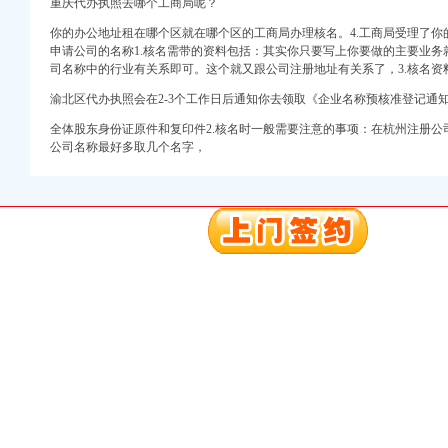
进出口权）
重庆代办执照去哪个工商局呢？
册）
你的办公地址租在哪个区就在哪个区的工商局办理核名。4.工商局受理了你
申请公司的名称1.核名需带的资料包括：其实你只要写上你要做的主要业务
司名称中的行业有关系即可。这个就又跟公司注册地址有关系了，3.核名资
渝北区代办执照会在2-3个工作日后通知你去领取《企业名称预核准登记通
注册）
全体股东身份证原件和复印件2.核名时一般需要注意的事项：在杭州注册公
公司名称最好多取几个名字，
注册）
出口权）
口权）
进出口权）
册）
注册）
注册）
出口权）