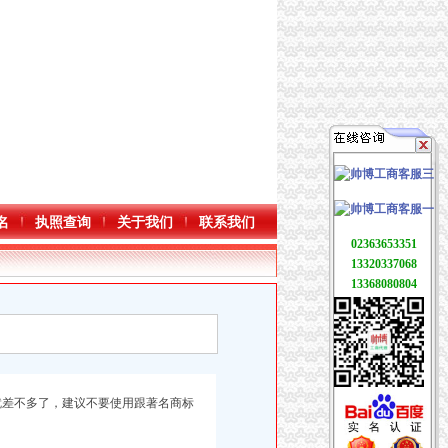
名
执照查询
关于我们
联系我们
02363653351
13320337068
13368080804
也就差不多了，建议不要使用跟著名商标