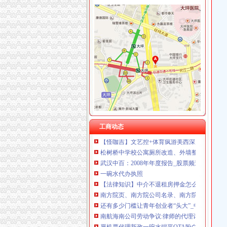
重庆奕欣锦诚商贸有限公司 渝九50万 （工商注
重庆信同广告有限公司 渝沙50万 （工商注册）
加洲
重庆三虹房地产营销策划有限公司
【加洲印象海鲜折】_美团网
重庆全景信息技术有限公司 渝江 （工商注册）
【加洲KTV团购】加洲KTV豪华欢唱套组团购
重庆麦克斯韦电气技术有限公司 渝新 （工商
重庆加洲宾馆预订_重庆加洲宾馆价格、地址、
重庆市罗云科技有限公司 渝北 工商注册
加洲光两房朝南,石家庄加洲光两房朝南二手房
重庆科米克商贸有限责任公司 渝北50万 （工商
加洲的古城堡_风景_POCO摄影
重庆瑾崇进出口贸易有限公司 渝中100万 （进
松树桥代办执照
重庆市商标变更代理|商标变更代理供应商|供
《途牛发》浪游冲绳感受翡翠七海【多图】_冲
【怪咖吉】文艺控+体育疯游美西深度索旧金山
工商动态
松树桥中学校公寓厕所改造、外墙整、学术报
武汉中百：2008年年度报告_股票频道_证券之
一碗水代办执照
【法律知识】中介不退租房押金怎么办?
南方院页、南方院公司名录、南方院供应商、
还有多少门槛让青年创业者“头大”_中国经济网
南航海南公司劳动争议:律师的代理词_南航内幕
严机票代理新政一碗水端平OTA盼白名单落地_
双龙湖代办执照