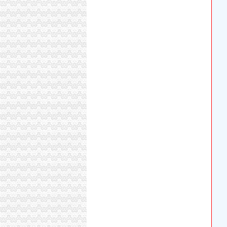
重庆代办营业执照_重庆工商代办_重庆公司注
渝北区代办执照
重庆工商注册代办公司-重庆公司注册代办-中华
[随感]为什么这么多人选择在渝北买房？_重庆_
代办工商执照-重庆瑞诚会计服务有限责任公司-
渝北注册公司_启辰工商公司注册价格|渝北注册
【重庆中国移动通信西部代理店（重庆市渝北
加洲
【加洲印象海鲜折】_美团网
【加洲KTV团购】加洲KTV豪华欢唱套组团购
重庆加洲宾馆预订_重庆加洲宾馆价格、地址、
加洲光两房朝南,石家庄加洲光两房朝南二手房
加洲的古城堡_风景_POCO摄影
松树桥代办执照
重庆市商标变更代理|商标变更代理供应商|供
《途牛发》浪游冲绳感受翡翠七海【多图】_冲
【怪咖吉】文艺控+体育疯游美西深度索旧金山
松树桥中学校公寓厕所改造、外墙整、学术报
武汉中百：2008年年度报告_股票频道_证券之
一碗水代办执照
【法律知识】中介不退租房押金怎么办?
南方院页、南方院公司名录、南方院供应商、