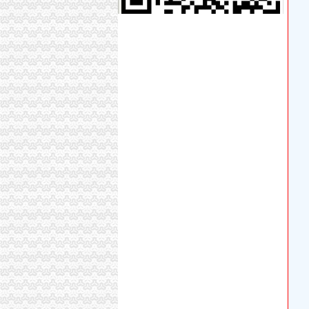
新邵县人民法院关于对位于新邵县龙溪铺镇新禾村4
空港新城代办执照
上证50交易型开放式指数证券投资基金招募说明
西咸新区和协纸品包装有限公司_纸及纸品代理
成都天府空港新城：重点投资项目一窗受理事办
内政生活只有“红脸”方能“脸红”_上海交通大学
政务公开-中国寿光
新牌坊代办执照
颐之时老四川牛肉被查出添加苏丹红.PDF
一个公民代理人的心声！（转载）_法论坛_论坛
【重庆钢运置业代理有限公司新牌坊分公司工商
对互联网的意何为_余其华_新浪博客
民航局根机票代理-环球旅讯（TravelDaily）
加洲代办执照
<5日澳洲塔斯马尼亚人定制>【离南近的岛屿+
立刷代理如何分润东莞其他今题网
澳洲签证申请深圳澳洲签证申请代办澳洲签证申
代办法国旅游签证|代办欧洲签证|旅行社代办签
华泰亚洲：更新招募说明书（2015年第2号）_
花卉园代办执照
嘉诚跑腿,24小时代办,营业执照、礼品、鲜花-温