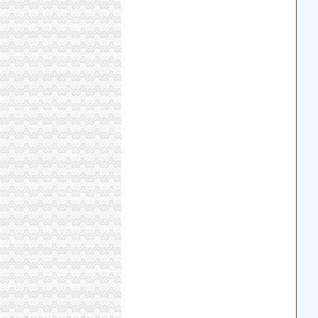
北京世园会园区建设全面启动北京汽车美容今
新长沙市开福区园林绿化管理局园林维护作业
广西南宁城市园林绿化资质如何办理-南宁58同
代办园林资质,北京园林绿化资质,北京园林资质
回兴代办执照
上海代办工商营业执照厂家_上海代办工商营业
【营业执照年检工商注册代办代理记账代办工
深交所信息公告（2011-11-30）_股票频道_证
【图】外地购车回执单一事,求减少阴影面积_福
渝开发：2010年半年度财务报告_渝开发（0005
渝北区代办执照流程
万象肥牛加盟加盟_代理_万象肥牛加盟_电话_加
重庆代理记账-重庆工商代办电话价格-重庆营业
渝酷味火锅招商_渝酷味火锅加盟_渝酷味火锅
深圳爱美泉净水器加盟代理—重庆渝北区上海
重庆渝开发股份有限公司2011年半年度报告
重庆代办执照
【江北专业代办工商执照税务验资审计资产评估
重庆一般纳税人申请：重庆工商代办注册执照转
0302_重庆工商注册代办,重庆代理记账,公司注
重庆营业执照代办！