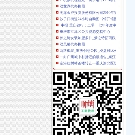
渤海金控投资股份有限公司2016年第五次临时
沙子口街道24小时自助图书馆开馆图书近3000
[中报]重庆银行：二零一七年年度中期报告-[中
重庆市江津区公共资源交易中心
梦之诗女装加盟条件_梦之诗招商政策_梦之诗
双凤桥代办执照
两路枫景_重庆创意公园_楼盘对比分析-重庆乐
一封广州城中村拆迁的暴通告_媒江湖_论坛_天
空港红树林茶楼转让—重庆渝北区双凤桥恒信
王宏义信用查询_王宏义法人/相关公司信用报告
渝北区兴隆镇龙平等（2）个村土地整理项目确
两路代办执照
重庆鹏鑫财务咨询有限公司两路分公司联系方式
北京注册公司,北京代办执照,注册公司代理_志
重庆钢运置业代理有限公司两路分公司万科朗润
专注回龙观代办个体营业执照昌平城区办理公
昆山巴城代办营业执照靠谱吗
龙溪代办执照
宜州市龙溪路(二桥至三桥)道路工程(二标段)施
【重庆中国移动通信西部代理店（重庆市渝北
公司注册,注销,代办进出口权,申请一般纳税人_
重庆远猷代理记账有限公司联系方式_信用报告_