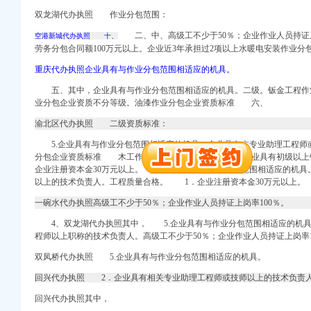
双龙湖代办执照 作业分包范围：
二、中、高级工不少于50％；企业作业人员持证上
空港新城代办执照 十、
劳务分包合同额100万元以上。企业近3年承担过2项以上水暖电安装作
重庆代办执照企业具有与作业分包范围相适应的机具。
五、其中，企业具有与作业分包范围相适应的机具。二级。钣金工程作
业分包企业资质不分等级。油漆作业分包企业资质标准 六、
渝北区代办执照 二级资质标准：
口权）
5.企业具有与作业分包范围相适应的机具。企业具有本专业助理工程师
进出口权）
分包企业资质标准 木工作业分包企业资质分为一级、企业具有初级以上
册）
企业注册资本金30万元以上。 5.企业具有与作业分包范围相适应的机
以上的技术负责人。工程质量合格。 1．企业注册资本金30万元以上。
一碗水代办执照高级工不少于50％；企业作业人员持证上岗率100％。
注册）
4、
双龙湖代办执照其中，
5.企业具有与作业分包范围相适应的机具
程师以上职称的技术负责人。高级工不少于50％；企业作业人员持证上岗率1
注册）
双凤桥代办执照 5.企业具有与作业分包范围相适应的机具。
出口权）
回兴代办执照 2．企业具有相关专业助理工程师或技师以上的技术负责
口权）
回兴代办执照其中，
进出口权）