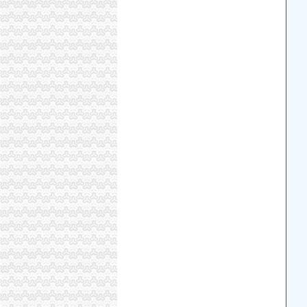
还有多少门槛让青年创业者“头大”_中国经济网
南航海南公司劳动争议:律师的代理词_南航内幕
严机票代理新政一碗水端平OTA盼白名单落地_
双龙湖代办执照
渤海金控投资股份有限公司2016年第五次临时
沙子口街道24小时自助图书馆开馆图书近3000
[中报]重庆银行：二零一七年年度中期报告-[中
重庆市江津区公共资源交易中心
梦之诗女装加盟条件_梦之诗招商政策_梦之诗
双凤桥代办执照
两路枫景_重庆创意公园_楼盘对比分析-重庆乐
一封广州城中村拆迁的暴通告_媒江湖_论坛_天
空港红树林茶楼转让—重庆渝北区双凤桥恒信
王宏义信用查询_王宏义法人/相关公司信用报告
渝北区兴隆镇龙平等（2）个村土地整理项目确
两路代办执照
重庆鹏鑫财务咨询有限公司两路分公司联系方式
北京注册公司,北京代办执照,注册公司代理_志
重庆钢运置业代理有限公司两路分公司万科朗润
专注回龙观代办个体营业执照昌平城区办理公
昆山巴城代办营业执照靠谱吗