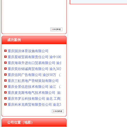
成功案例
重庆国洪体育设施有限公司
重庆星竣贸易有限责任公司 渝中100万 （进出口权）
重庆海谛升进出口贸易有限公司 渝北100万 （进出口权）
重庆奕欣锦诚商贸有限公司 渝九50万 （工商注册）
重庆信同广告有限公司 渝沙50万 （工商注册）
重庆三虹房地产营销策划有限公司
重庆全景信息技术有限公司 渝江 （工商注册）
重庆麦克斯韦电气技术有限公司 渝新 （工商注册）
重庆市罗云科技有限公司 渝北 工商注册
重庆科米克商贸有限责任公司 渝北50万 （工商注册）
重庆瑾崇进出口贸易有限公司 渝中100万 （进出口权）
重庆国洪体育设施有限公司
重庆星竣贸易有限责任公司 渝中100万 （进出口权）
公司位置（地图）
重庆海谛升进出口贸易有限公司 渝北100万 （进出口权）