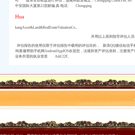
司 股东全部权益进行评估，
法
规和政策规定，Chongqing.China.Fax
中安国际大厦第22层邮编:真:电话: Chongqing
Hua
商信息-启信宝
网
kangAsset&Land&RealEstateValuationCo.,
并用以上原则指导评估人员
报告_工商信息-启信宝
工商信息-启信宝
评估报告的使用仅限于评估报告中载明的评估目的，
新浪QQ微信短信手
_聘网
询|客服帮助手机网AndroidAppIOS欢迎您，法规和资产评估准则，注
业务所需的执业资质 Add:22F,
地保护与恢复项目招标公
类
-中国采招网
购公告_中国招标网_
信息】-前程无忧官方
公司注册今题网
析-重庆乐居
_地址-58企业名录
仙湖湿地公园甲供苗采购