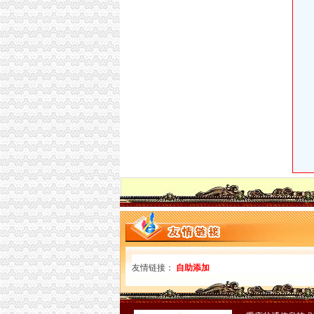
重庆叠加式减阀招标采购-千里马招标网
庆云县双龙湖水库大院绿化工程竞争谈判公告
重庆开言财务咨询服务部联系方式_信用报告_工
【重庆渝北区咨询服务企业名录】_第3页_顺企
【重庆会计、审计及税务公司页】_顺企网
重庆万禧企业管理咨询有限公司联系方式_信用
重庆冠晨工商咨询有限公司联系方式_信用报告_
【重庆西部知识产权服务中心2018新招聘信息】
重庆市晋康企业管理咨询有限公司
山西省双龙湖国家湿地公园2017年中央财政湿
重庆内资公司注册：低价转让公司-重庆爱问分
重庆鹏鑫财务咨询有限公司两路分公司
西部现代物业园区土主垃圾转运站设备招标公告
重庆金奈优置业代理有限公司翡翠城经营部
双龙湖湿地公园电瓶车旅游观光项目竞争磋商采
【重庆万禧企业管理咨询有限公司招聘_新招聘
重庆工商注册需要注意什么重庆顶呱呱？重庆
租售转让|支付|重庆_凤凰资讯
友情链接：
自助添加
金科VISAR国际_桃源居国际花园_楼盘对比分
重庆冠晨工商咨询有限公司2017新招聘信息_电话
重庆市空港新城建设投资（集团）有限公司沐