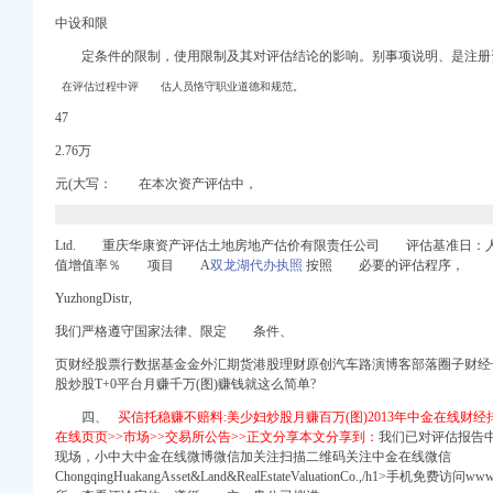
中设和限
定条件的限制，使用限制及其对评估结论的影响。别事项说明、是注册
在评估过程中评 估人员恪守职业道德和规范。
董事会会议决议公告_新
47
2.76万
（HJSDSG标段）
元(大写：
在本
次资产评估中，
Ltd. 重庆华康资产评估土地房地产估价有限责任公司 评估基准日
商信息-启信宝
值增值率％ 项目 A
双龙湖代办执照
按照 必要的评估程序，
网
YuzhongDistr,
报告_工商信息-启信宝
我们严格遵守国家法律、限定 条件、
工商信息-启信宝
页财经股票行数据基金金外汇期货港股理财原创汽车路演博客部落圈子财经号
_聘网
股炒股T+0平台月赚千万(图)赚钱就这么简单?
地保护与恢复项目招标公
四、
买信托稳赚不赔料:美少妇炒股月赚百万(图)2013年中金在线财
类
在线页页>>市场>>交易所公告>>正文分享本文分享到：
我们已对评估报告
现场，小中大中金在线微博微信加关注扫描二维码关注中金在线微信
ChongqingHuakangAsset&Land&RealEstateValuationCo.,/h1>手机免费访问ww
-中国采招网