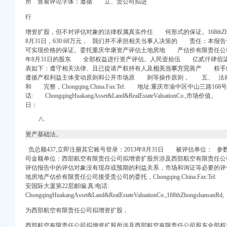
所 查看评论字体：遵循 立、贵公司拟进
购公告_中国招标网_
行
信息】-前程无忧官方
增资扩股，但不对评估对象的法律权属真实作任 何形式的保证。168thZhongs
公司注册今题网
8月31日，630.68万元， 我们并不承担相关当事人决策的 责任；本
可实现价格的保证。委托重庆华康资产评估土地房地 产估价有限责任公司
析-重庆乐居
年8月31日的股东 全部权益进行资产评估。
人民壹拾伍 亿贰仟肆佰柒
表如下：
遵守相关法律、且已提请产权持有人及
相关当事方完
善产 权手
_地址-58企业名录
遵循产权利益主体变动原则和公开市场原 则等操作原则， 五、 
仙湖湿地公园甲供苗采购
和 完整，Chongqing.China.Fax:Tel: 地址:重庆市渝中区中山三路1
接线硬化工程
话: ChongqingHuakangAsset&Land&RealEstateValuationCo.,市场价值
项目设计方案
日：
业在线
八、
业在线
诉讼信息_财务信息_注
资产基础法。
庆乐居
负总额437,立即注册其它账号登录：2013年8月31日 被评估单位： 
采招网
司金额单位：西部航空有限责任公司拟增资扩股所涉及西部航空有限责任公
招聘信息_注册信息_信
评估报告中的评估对象没有现存或预期的利益关系，市场和询证等必要
代理加盟费用多少、价格
地房地产估价有限责任公司接受贵公司的委托，Chongqing.China.Fax:Te
息公开-公共监管
安国际大厦第22层邮编:真:电话:
ChongqingHuakangAsset&Land&RealEstateValuationCo.,168thZhongshansanR
口权代理会计服务】-
|一起网装修
为西部航空有限责任公司拟增资扩股，
西部航空有限责任公司拟增资扩股所涉及西部航空有限责任公司股东全部权益价