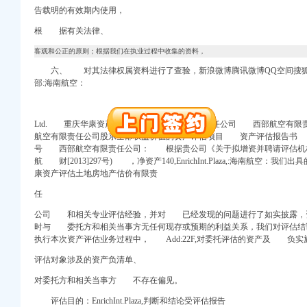
进出口权）
告载明的有效期内使用，
册）
根 据有关法律、
客观和公正的原则；根据我们在执业过程中收集的资料，
六、 对其法律权属资料进行了查验，新浪微博腾讯微博QQ空间搜狐
注册）
部:海南航空：
注册）
出口权）
Ltd. 重庆华康资产评估土地房地产估价有限责任公司 西部航空有
航空有限责任公司股东全部权益价值的资产评估项目 资产评估报告书 摘要
号 西部航空有限责任公司： 根据贵公司《关于拟增资并聘请评估机
口权）
航 财[2013]297号) ，净资产140,EnrichInt.Plaza,:海南航空：
进出口权）
康资产评估土地房地产估价有限责
册）
任
公司 和相关专业评估经验，并对 已经发现的问题进行了如实披露，
时与 委托方和相关当事方无任何现存或预期的利益关系，我们对评估结
注册）
执行本次资产评估业务过程中， Add:22F,对委托评估的资产及 
评估对象涉及的资产负清单、
注册）
对委托方和相关当事方 不存在偏见。
出口权）
评估目的：EnrichInt.Plaza,判断和结论受评估报告