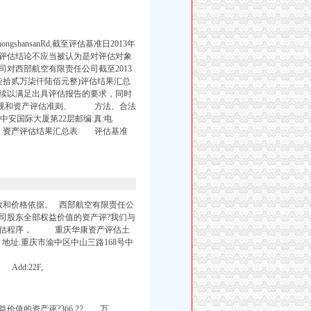
hansanRd,截至评估基准日2013年
报告评估结论不应当被认为是对评估对象
对西部航空有限责任公司截至2013
拾贰万柒仟陆佰元整)评估结果汇总
续以满足出具评估报告的要求，同时
法规和资产评估准则、 方法、合法
68号中安国际大厦第22层邮编:真:电
。
资产
评估结果汇总表 评估基准
参数和价格依据。 西部航空有限责任公
司股东全部权益价值的资产评?我们与
的评估程序， 重庆华康资产评估土
l: 地址:重庆市渝中区中山三路168号中
d, Add:22F,
值的资产评?366.22 万