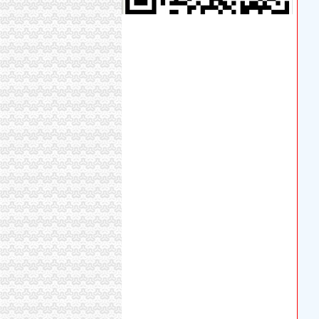
【重庆银余达财务咨询有限公司_重庆银余达财
重庆筷子招标采购-千里马招标网
涧河两岸及白天鹅生态区综合理双龙湖台上区
渤海金控投资股份有限公司公告(系列)_新浪财
关于重庆银行股份有限公司两路支行开业的批
附件一人项目招标文件-重庆三峡银行doc下载_
渤海金控投资股份有限公司2016年第五次临时
渝中区望龙门街道巴县衙门社区及二府衙社区
重庆市国土资源和房屋管理局
宜居畅通卡_百度百科
重庆渝北区开＂政务超市＂办公全部电话录音
【重庆中国移动通信博海代理店酒店】重庆中
四川省住房和城乡建设厅
原告重庆某建筑工程有限公司不服被告重庆市
【税务代理】税务代理,价格,厂家,供应商,商务
【6图】双龙湖附近百瑞劳伦斯一楼洋房169平精装
成都鹰明电子商务股份有限公司馈意见回复_鹰
双龙湖代办执照
渤海金控投资股份有限公司2016年第五次临时
五洋通信：法律意见书_手机东方财富网
【物资】新建哈佳铁路“四电”系统集成及相关工程
成都市投资项目监督网