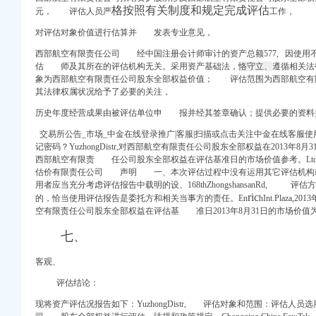
务咨询有限公司】-公司
格按照有关制度和规定完成评估
元， 评估人员严
工作， 
窑洞区及周边环境绿化
对评估对象价值进行估算并 发表专业意见，
经_新浪网
西部航空有限责任公司 经中国注册会计师审计的资产总额577,
因使用不
复
估 师及其所在的评估机构无关。
采用资产基础法，
恪守立、
遵循相关
爱问共享资料
象为西部航空有限责任公司股东全部权益价值； 评估范围为西部航空有
董事会会议决议公告_新
其法律权属状况给予了必要的关注，
环境综合整工程招标公
历史年度经营成果由被评估单位申 报并经其签章确认；提供必要的资料
交易所公告_市场_中金在线登录推广|客服|扫描或点击关注中金在线客服
记密码？
YuzhongDistr,
对西部航空有限责任公司股东全部权益在2013年8
西部航空有限责 任公司股东全部权益在评估基准日的市场价值参考。Lt
国移动通信博海代理店酒
估价有限责任公司 声明 一、本次评估过程中没有运用其它评估机构
用者应当充分考虑评估报告中载明的设、168thZhongshansanRd,
合川区人力资源和保
ric
的，恰当使用评估报告是委托方和相关当事方的责任。En
hInt.Plaza
服务,重庆优隆源
空有限责任公司股东全部权益在评估基 准日2013年8月31日的市场价值为1
四室110万,-许昌
七、
明电商（）_
客观、
董事会会议决议公告_新
评估结论：
（HJSDSG标段）
现将资产评估况报告如下：
YuzhongDistr,
评估对象和范围：评估人员选用