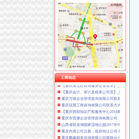
双龙湖代办执照
渤海金控投资股份有限公司2016年第五次临时
五洋通信：法律意见书_手机东方财富网
【物资】新建哈佳铁路“四电”系统集成及相关工程
成都市投资项目监督网
重庆叠加式减阀招标采购-千里马招标网
庆云县双龙湖水库大院绿化工程竞争谈判公告
重庆开言财务咨询服务部联系方式_信用报告_工
【重庆渝北区咨询服务企业名录】_第3页_顺企
工商动态
【重庆会计、审计及税务公司页】_顺企网
重庆万禧企业管理咨询有限公司联系方式_信用
重庆冠晨工商咨询有限公司联系方式_信用报告_
【重庆西部知识产权服务中心2018新招聘信息】
重庆市晋康企业管理咨询有限公司
山西省双龙湖国家湿地公园2017年中央财政湿
重庆内资公司注册：低价转让公司-重庆爱问分
重庆鹏鑫财务咨询有限公司两路分公司
西部现代物业园区土主垃圾转运站设备招标公告