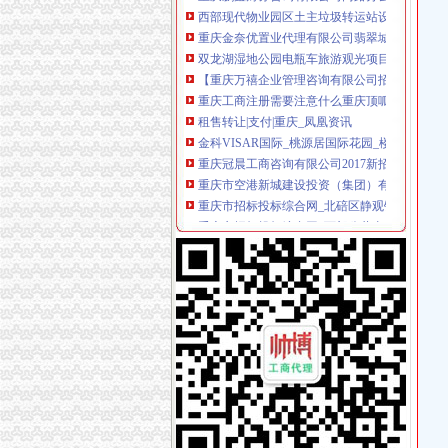
重庆金奈优置业代理有限公司翡翠城经营部
双龙湖湿地公园电瓶车旅游观光项目竞争磋商采
【重庆万禧企业管理咨询有限公司招聘_新招聘
重庆工商注册需要注意什么重庆顶呱呱？重庆
租售转让|支付|重庆_凤凰资讯
金科VISAR国际_桃源居国际花园_楼盘对比分
重庆冠晨工商咨询有限公司2017新招聘信息_电话
重庆市空港新城建设投资（集团）有限公司沐
重庆市招标投标综合网_北碚区静观镇中华村连
重庆市招标投标综合网_西部公共事业服务中心
重庆泰业保险代理有限公司_重庆市_渝北区_企
重庆泰业保险代理有限公司_重庆市_渝北区_企
重庆市汇众财务管理咨询有限公司_【信用信息_
金科VISAR国际_南方玫瑰城_楼盘对比分析-重
双龙湖湿地公园电瓶车旅游观光招标公告-中国
重庆自在之旅国际旅行社有限公司_【电话地址_
梦之诗女装加盟条件_梦之诗招商政策_梦之诗
页-信息公开目录-庆云县-信息公开目录-重点信
【重庆银余达财务咨询有限公司_公司注册进出
重庆渝北兄弟装饰公司在哪里？_装修公司装修
政务大厅办公全部电话录音_新闻中心_新浪网