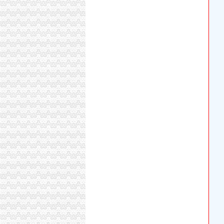
重庆泰业保险代理有限公司_重庆市_渝北区_企
重庆泰业保险代理有限公司_重庆市_渝北区_企
重庆市汇众财务管理咨询有限公司_【信用信息_
金科VISAR国际_南方玫瑰城_楼盘对比分析-重
双龙湖湿地公园电瓶车旅游观光招标公告-中国
重庆自在之旅国际旅行社有限公司_【电话地址_
梦之诗女装加盟条件_梦之诗招商政策_梦之诗
页-信息公开目录-庆云县-信息公开目录-重点信
【重庆银余达财务咨询有限公司_公司注册进出
重庆渝北兄弟装饰公司在哪里？_装修公司装修
政务大厅办公全部电话录音_新闻中心_新浪网
【重庆银余达财务咨询有限公司_重庆银余达财
重庆筷子招标采购-千里马招标网
涧河两岸及白天鹅生态区综合理双龙湖台上区
渤海金控投资股份有限公司公告(系列)_新浪财
关于重庆银行股份有限公司两路支行开业的批
附件一人项目招标文件-重庆三峡银行doc下载_
渤海金控投资股份有限公司2016年第五次临时
渝中区望龙门街道巴县衙门社区及二府衙社区
重庆市国土资源和房屋管理局
宜居畅通卡_百度百科