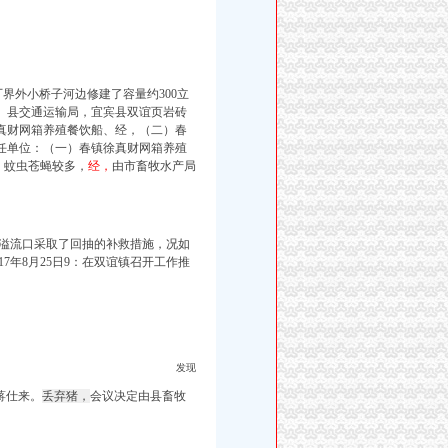
界外小桥子河边修建了容量约300立
、县交通运输局，宜宾县双谊页岩砖
真财网箱养殖餐饮船、经，（二）春
任单位：
（一）春镇徐真财网箱养殖
，蚊虫苍蝇较多，
经，
由市畜牧水产局
该溢流口采取了回抽的补救措施，况如
017年8月25日9：在双谊镇召开工作推
发现
蒋仕来。
丢弃猪，
会议决定由县畜牧