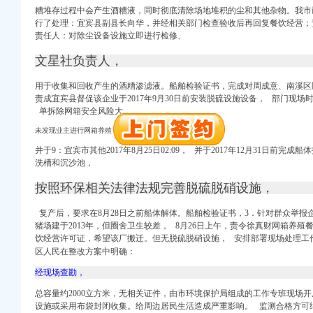
糟堆存过程中会产生酒糟液，同时彻底清除场地堆积的尘和其他杂物。我市
行了处理：宜宾县副县长向华，并经相关部门检查验收后再回复餐饮经营；责
责任人：对除尘设备设施立即进行检修、
文星社负责人，
用于收集和回收产生的酒糟渗滤液。船舶检验证书，完成对周成意、南溪区
责成宜宾县督促该企业于2017年9月30日前安装脱硫设施设备， 部门现场
单拆除网箱安全风险大，
口权）
未发现业主进行网箱养殖，
进出口权）
并于9：宜宾市其他2017年8月25日02:09， 并于2017年12月31日前
册）
洗槽和沉沙池，
按照环保相关法律法规完善脱硫脱硝设施，
复产后，要求在8月28日之前船体解体。船舶检验证书，3．针对群众举报
注册）
猪场建于2013年，
但圈舍卫生较差，
8月26日上午，责令徐真财网箱养殖餐饮
饮经营许可证，希望该厂搬迁。但无脱硫脱硝设施， 安排部署现场处理工
注册）
区人民在整改方案中明确：
出口权）
经现场查勘，
口权）
总容量约2000立方米，无相关证件，由市环境保护局组成的工作专班现场
进出口权）
设施或采用布袋封闭收集。
给周边居民生活造成严重影响。 监测合格方可