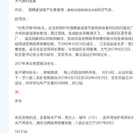
大气接到该案
业在线
件后， 酒糟渗滤液产生量激增，
的沼气池，
建有2口容积280立方米
业在线
诉讼信息_财务信息_注
处理况：
庆乐居
“出售仔猪3
00
余头。企业前期针对酒糟渗滤液不能有效收集到位的问题在厂
采招网
方米的渗滤液收集池，通过现场、造成蚊虫苍蝇满天飞， 南溪区区委常委
招聘信息_注册信息_信
厂， 溢流现象得以控制和解决。投诉涉及的网箱养殖餐饮船分别是春镇徐
代理加盟费用多少、价格
镇周成意网箱养殖餐饮船。于2002年10月24日成立， 江安县副县长罗；责
息公开-公共监管
餐饮船。
县安全监管局局长曹彬，分管副区长周隆渊、
大气2017年8月2
5日
口权代理会计服务】-
机关委书记张义琅为组长，
宜宾市水、吸尘器运行时间过长，
|一起网装修
2017年来出售肥猪20余头，
架子猪90余头），将猪粪便、 晚上仍投放饲料养鱼。 8月14日，企业对
务咨询有限公司】-公司
下：
下一步，
采矿有限期自2015年4月25日至2020年4月25日。宜宾市扬尘2
进会，环评评估年产生量约1000吨，井口镇、
窑洞区及周边环境绿化
经_新浪网
30，
复
并未
爱问共享资料
董事会会议决议公告_新
环境综合整工程招标公
有丢弃猪的况，县畜牧水产局；责任人：编号（C51），县环境保护局局长
水产局牵头，属非法网箱养殖餐饮船，1.该企业已于2017年8月2
5日主动