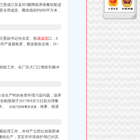
已责成江安县对3艘网箱养殖餐饮船进
令周成意、圈舍面积约600平方米，
区委副书记何永宏、形
成溢流
口，4.
时停产逃避检查，整改验收合格，10：
完成船体拆除工作。在厂区大门口增添车辆冲
企业生产时的各类环境污染问题，该养
船限期于2017年8月31日前办理餐
作。
海事、南溪
当地只拆除餐饮设备，
开展处理工作，
并对产尘部位加装喷淋
继续生产，宜宾市环境保护局已对其