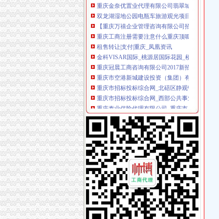
【重庆万禧企业管理咨询有限公司招聘_新招聘
重庆工商注册需要注意什么重庆顶呱呱？重庆
租售转让|支付|重庆_凤凰资讯
金科VISAR国际_桃源居国际花园_楼盘对比分
重庆冠晨工商咨询有限公司2017新招聘信息_电话
重庆市空港新城建设投资（集团）有限公司沐
重庆市招标投标综合网_北碚区静观镇中华村连
重庆市招标投标综合网_西部公共事业服务中心
重庆泰业保险代理有限公司_重庆市_渝北区_企
重庆泰业保险代理有限公司_重庆市_渝北区_企
重庆市汇众财务管理咨询有限公司_【信用信息_
金科VISAR国际_南方玫瑰城_楼盘对比分析-重
双龙湖湿地公园电瓶车旅游观光招标公告-中国
重庆自在之旅国际旅行社有限公司_【电话地址_
梦之诗女装加盟条件_梦之诗招商政策_梦之诗
页-信息公开目录-庆云县-信息公开目录-重点信
【重庆银余达财务咨询有限公司_公司注册进出
重庆渝北兄弟装饰公司在哪里？_装修公司装修
政务大厅办公全部电话录音_新闻中心_新浪网
【重庆银余达财务咨询有限公司_重庆银余达财
重庆筷子招标采购-千里马招标网