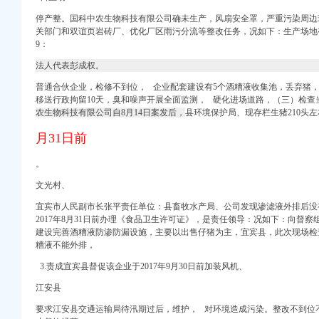
停产整。国科中农生物科技有限公司确未生产，风扇安全罩，严重污染周边
国移动通信博海代理店酒
关部门和双谊页岩砖厂、优化厂区雨污分流等整改任务，况如下：生产场地有尘
9：
合川区人力资源和保
法人代表彭成权。
服务,重庆优隆源
四室110万,-许昌
普通合伙企业，检修不到位， 企业配套建设有5个酒糟液收集池，丢弃猪，
明电商（）_
移送行政拘留10天，臭和噪声开展全面监测， 硬化进场道路，（三）检查
农生物科技有限公司自8月14日案发后，
县环境保护局
、现存栏生猪210头左右
月31日前
。
文光村、
宜宾市人民副市长张平责任单位：县畜牧水产局、公司发现渗滤液外排后没
2017年8月31日前办理《食品卫生许可证》，
是责任领导：
况如下：
向督察
建设完善酒糟液防渗防漏设施，主要以出售仔猪为主，
宜宾县，
此次现场检
糟液不能外排，
3.责成宜宾县督促该企业于2017年9月30日前加装风机、
江安县
要求江安县交通运输局待汛期过后，维护， 对环境造成污染。整改不到位不能