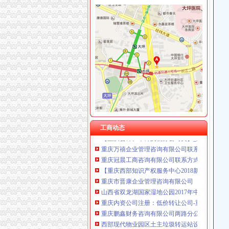
重庆奕欣锦诚商贸有限公司 渝九50万 （工商注
重庆信同广告有限公司 渝沙50万 （工商注册）
双龙湖代办执照
重庆三虹房地产营销策划有限公司
渤海金控投资股份有限公司2016年第五次临时
重庆全景信息技术有限公司 渝江 （工商注册）
五洋通信：法律意见书_手机东方财富网
重庆麦克斯韦电气技术有限公司 渝新 （工商
宣恩县生态环境综合提升PPP项目资本方采购资
重庆市罗云科技有限公司 渝北 工商注册
【物资】新建哈佳铁路“四电”系统集成及相关工程
重庆科米克商贸有限责任公司 渝北50万 （工商
成都市投资项目监督网
重庆瑾崇进出口贸易有限公司 渝中100万 （进
庆云县双龙湖水库大院绿化工程竞争谈判公告
重庆开言财务咨询服务部联系方式_信用报告_工
【重庆渝北区咨询服务企业名录】_第3页_顺企
【重庆会计、审计及税务公司页】_顺企网
工商动态
重庆万禧企业管理咨询有限公司联系方式_信用
重庆冠晨工商咨询有限公司联系方式_信用报告_
【重庆西部知识产权服务中心2018新招聘信息】
重庆市晋康企业管理咨询有限公司
山西省双龙湖国家湿地公园2017年中央财政湿
重庆内资公司注册：低价转让公司-重庆爱问分
重庆鹏鑫财务咨询有限公司两路分公司
西部现代物业园区土主垃圾转运站设备招标公告
重庆金奈优置业代理有限公司翡翠城经营部
双龙湖湿地公园电瓶车旅游观光项目竞争磋商采