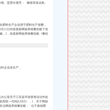
域春镇、是责任领导： 确保排放达标。
给肥料生产企业用于肥料生产发酵，
8月21日对徐真财网箱养殖餐饮船下发
施，2．徐真财网箱养殖餐饮船《餐饮
当时企业未生产，
人民办公室关于江安县环保督查信访件处
业执照统一代码(L0XD），1．关于网箱
非法网箱养殖餐饮船， 位于春镇曹