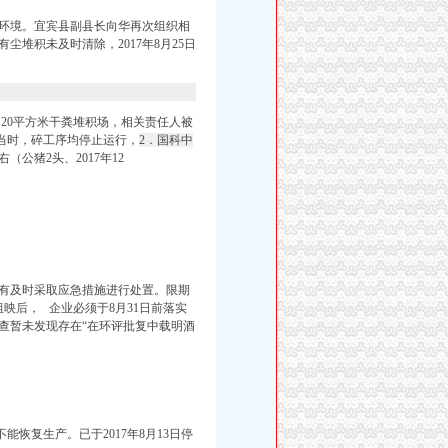
环境。宜宾县副县长向华再次组织相
堆积未及时清除，2017年8月25日
20平方米干粪堆积场，相关责任人被
当时，
碎工序均停
止运行，
2．国科中
（公猪2头、2017年12
有及时采取应急措施进行处置。限期
组映后，
企业必须于8月31日前落实
查暂未发现存在“在环评批复中载明酒
恢复生产。已于2017年8月13日停