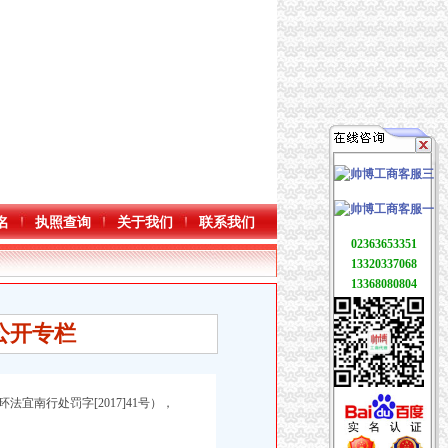
名
执照查询
关于我们
联系我们
02363653351
13320337068
13368080804
公开专栏
宜南行处罚字[2017]41号），