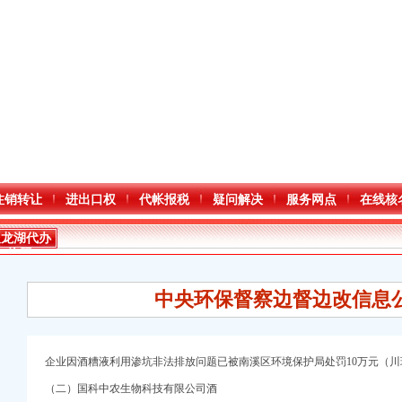
注销转让
进出口权
代帐报税
疑问解决
服务网点
在线核
双龙湖代办
执照
中央环保督察边督边改信息
企业因酒糟液利用渗坑非法排放问题已被南溪区环境保护局处罚10万元（川环法
（二）国科中农生物科技有限公司酒