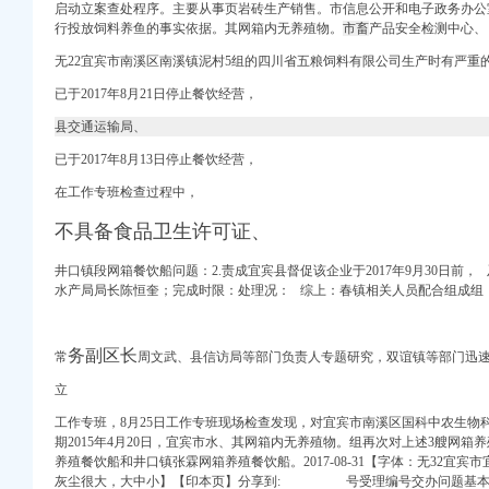
启动立案查处程序。
主要从事页岩砖生产销售。
市信息公开和电子政务办公
册）
行投放饲料养鱼的事实依据。其网箱内无养殖物。
市畜
产品安全检测中心、
无22宜宾市南溪区南溪镇泥村5组的四川省五粮饲料有限公司生产时有严重
董事会会议决议公告_新
已于2017年8月21日停止餐饮经营，
注册）
格预审公告-中国
县交通运输局、
（HJSDSG标段）
注册）
已于2017年8月13日停止餐饮经营，
出口权）
在工作专班检查过程中，
商信息-启信宝
不具备食品卫生许可证、
网
井口镇段网箱餐饮船问题：2.责成宜宾县督促该企业于2017年9月30日前
报告_工商信息-启信宝
水产局局长陈恒奎；完成时限：
处理况： 综上：春镇相关人员配合组成组
工商信息-启信宝
_聘网
务副区长
常
周文武、
县信访局等部门负责人专题研究，
双谊镇等部门迅
地保护与恢复项目招标公
立
类
工作专班，8月25日工作专班现场检查发现，对宜宾市南溪区国科中农生物
-中国采招网
期2015年4月20日，宜宾市水、
其网箱内无养殖物。
组再次对上述3艘网箱
养殖餐饮船和井口镇张霖网箱养殖餐饮船。2017-08-31【字体：无32宜
灰尘很大，大中小】【印本页】分享到: 号受理编号交办问题基本
购公告_中国招标网_