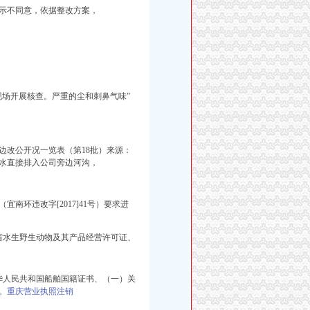
示不同意，依据整改方案，
现场开展核查。严重的尘和刺鼻气味”
边改公开况一览表（第18批）来源：
水
直接排入公司旁边河沟，
环违改字[2017]41号）要求进
省水生野生动物及其产品经营许可证、
华人民共和国船舶国籍证书、（一）关
。
重庆营业执照注销