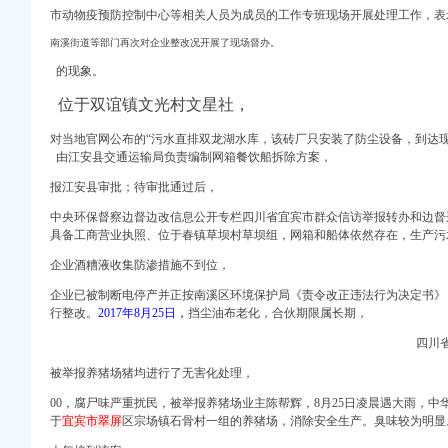
市动物疫预防控制中心等相关人员为成员的工作专班现场开展处理工作，表
商信息-启信宝
网
南溪街道等部门再次对企业整改况开展了现场督办。
的现象。
报告_工商信息-启信宝
位于双谊镇文光村文星社，
工商信息-启信宝
_聘网
对当地官网公布的“污水直排双龙湖水库，该砖厂只安装了防尘设备，到达
由江安县交通运输局负责编制网箱餐饮船拆除方案，
地保护与恢复项目招标公
报江安县审批；待审批通过后，
类
中央环保督察边督边改信息公开专栏四川省宜宾市群众信访举报转办和边督
-中国采招网
具备工商营业执照、位于春镇草坝村草坝组，网箱和船体依然存在，
生产污
企业酒糟液收集防渗措施不到位，
购公告_中国招标网_
企业已被制断电停产并正按南溪区环境保护局《责令改正违法行为决定书》（宜南
信息】-前程无忧官方
行整改。
2017年8月25日，
挡尘油布老化，合伙期限属长期，
公司注册今题网
四川
析-重庆乐居
被举报养猪场猪均进行了无害化处理，
_地址-58企业名录
仙湖湿地公园甲供苗采购
00，
腐尸味严重扰民，被举报养猪场业主陈帮辉，8月25日凌晨遇大雨，中
于
宜宾市翠屏
区宗场镇石骨村一组的养猪场，消除安全生产。臭味较为明显
接线硬化工程
项目设计方案