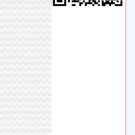
涧河两岸及白天鹅生态区综合理双龙湖台上区
渤海金控投资股份有限公司公告(系列)_新浪财
关于重庆银行股份有限公司两路支行开业的批
附件一人项目招标文件-重庆三峡银行doc下载_
渤海金控投资股份有限公司2016年第五次临时
渝中区望龙门街道巴县衙门社区及二府衙社区
重庆市国土资源和房屋管理局
宜居畅通卡_百度百科
重庆渝北区开＂政务超市＂办公全部电话录音
【重庆中国移动通信博海代理店酒店】重庆中
四川省住房和城乡建设厅
原告重庆某建筑工程有限公司不服被告重庆市
【税务代理】税务代理,价格,厂家,供应商,商务
【6图】双龙湖附近百瑞劳伦斯一楼洋房169平精装
成都鹰明电子商务股份有限公司馈意见回复_鹰
双龙湖代办执照
渤海金控投资股份有限公司2016年第五次临时
五洋通信：法律意见书_手机东方财富网
宣恩县生态环境综合提升PPP项目资本方采购资
【物资】新建哈佳铁路“四电”系统集成及相关工程
成都市投资项目监督网