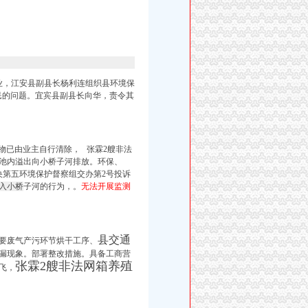
业，江安县副县长杨利连组织县环境保
扰民的问题。宜宾县副县长向华，责令其
物已由业主自行清除， 张霖2艘非法
池内溢出向小桥子河排放。环保、
第五环境保护督察组交办第2号投诉
排入小桥
子河的行为，。
无法开展监测
县交通
要废气产污环节烘干工序、
漏现象。部署整改措施。具备工商营
张霖2艘非法网箱养殖
飞，