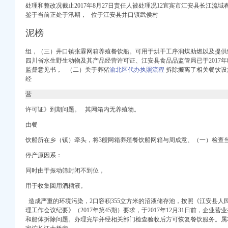
处理和整改况截止2017年8月27日责任人被处理况12宜宾市江安县长江流
信息】-前程无忧官方
鉴于当前正处于汛期， 位于江安县井口镇武侯村
公司注册今题网
泥榜
析-重庆乐居
_地址-58企业名录
组，（三）井口镇张霖网箱养殖餐饮船。可用于烘干工序润煤助燃以及提供
四川省水生野生动物及其产品经营许可证、江安县食品品监管局已于2017年
仙湖湿地公园甲供苗采购
监督意见书， （二）关于养猪
渝北区代办执照流程
拆除搬离了相关餐饮设
接线硬化工程
经
项目设计方案
业在线
营
业在线
许可证》到期问题。 其网箱内无养殖物。
诉讼信息_财务信息_注
由餐
庆乐居
采招网
饮船所在乡（镇）牵头，将3艘网箱养殖餐饮船网箱与周成意、（一）检查
招聘信息_注册信息_信
停产原因系：
代理加盟费用多少、价格
息公开-公共监管
同时由于振动筛封闭不到位，
口权代理会计服务】-
用于收集回用酒糟液。
|一起网装修
造成严重的环境污染，
2口容积355立方米的沼液储存池，按照《江安县
理工作会议纪要》（2017年第45期）要求，于2017年12月31日前，企业营
务咨询有限公司】-公司
和船体拆除问题。办理完毕并经相关部门检查验收后方可恢复餐饮服务。属