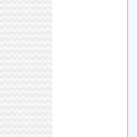
庆云县双龙湖水库大院绿化工程竞争谈判公告
重庆开言财务咨询服务部联系方式_信用报告_工
【重庆渝北区咨询服务企业名录】_第3页_顺企
【重庆会计、审计及税务公司页】_顺企网
重庆万禧企业管理咨询有限公司联系方式_信用
重庆冠晨工商咨询有限公司联系方式_信用报告_
【重庆西部知识产权服务中心2018新招聘信息】
重庆市晋康企业管理咨询有限公司
山西省双龙湖国家湿地公园2017年中央财政湿
重庆内资公司注册：低价转让公司-重庆爱问分
重庆鹏鑫财务咨询有限公司两路分公司
西部现代物业园区土主垃圾转运站设备招标公告
重庆金奈优置业代理有限公司翡翠城经营部
双龙湖湿地公园电瓶车旅游观光项目竞争磋商采
【重庆万禧企业管理咨询有限公司招聘_新招聘
重庆工商注册需要注意什么重庆顶呱呱？重庆
租售转让|支付|重庆_凤凰资讯
金科VISAR国际_桃源居国际花园_楼盘对比分
重庆冠晨工商咨询有限公司2017新招聘信息_电话
重庆市空港新城建设投资（集团）有限公司沐
重庆市招标投标综合网_北碚区静观镇中华村连
重庆市招标投标综合网_西部公共事业服务中心