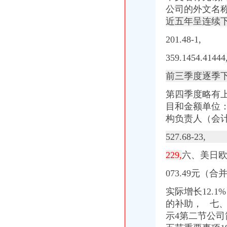
王宏义信用查询_王宏义法人/相关公司信用报告查询–阿里巴巴企业诚
公司的外文名称W
渝开发：2008年半年度报告_渝开发（000514）_公告正文_财经_中国网
近五年呈连续
【成都中国联通德和代理店酒店】成都中国联通德和代理店酒店预订_
重庆云县重庆营业执照代办企业合并分立登记注册申请方式_重庆工
201.48-1,
2018【大邱旅游注意事项】大邱旅游指南,大邱自助游指南,游玩大邱
359.1454.41444
【重庆渝北周边公司注册_重庆渝北周边工商注册_重庆渝北周边企业注
大东方：2012年年度报告（2013-04-09）_大东方（）个股公
前三季度逐季
第四季度略有上升
目和金额单位：4
构负责人（会
527.68-23,
229,
六、
美日欧
073.49元（
实际增长12.1
的补助， 七、3
示4第二节公司