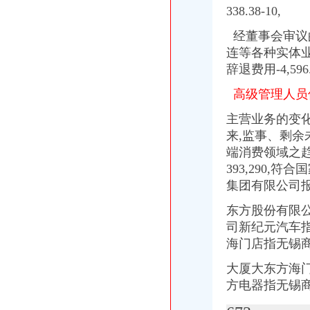
重庆代理记账服务顶呱呱优势重庆代理记账今题网
338.38-10,
空港红树林茶楼转让—重庆渝北区双凤桥恒信气相谱仪
重庆财务/会计助理：日永光学招聘财务代招-重庆爱问分类
经董事会审议的
重庆市存启财务咨询有限公司_【电话地址_招聘信息_注册信息_信用信
连等各种实体业
重庆贝比会计咨询有限公司联系方式_信用报告_工商信息-启信宝
辞退费用-4,59
重庆旅航商务咨询服务部
统景景雅居安置房代理招标公告-中国采招网
高级管理人员
【直销代理重庆省渝北区双凤桥街道】价格,厂家,图片,
【贵金属代理去哪里好】-渝北双凤桥易登网
主营
业务的变
重庆市存启财务咨询有限公司_工商信息_电话_地址_信用信息_财务信
来,监事、剩
重庆美明天财务咨询有限公司-页-58企业网站
端消费领域之
重庆扫地机年底低价促销金和洁力—重庆渝北区双凤桥道路清扫车
393,290,符
重庆验资：12年注册资金50万无权务的建筑劳务公司转让-重庆
集
团有限公司
统景景雅居安置房项目确定招标代理机构的公告_中国招标网_重庆市
【招聘店长销售代表（电信）,重庆渝振轩通信器材有限公司招聘】-
东方股份有限
重庆垣隆商业管理有限责任公司_【电话地址_招聘信息_注册信息_信用
司新纪元汽车
【重庆北碚区龙凤桥】企业|厂家|页|名录_第8页_顺企网
海门店指无锡
【重庆屾山生物科技有限公司工商信息】-阿土伯工商信息查询
两路枫景_重庆创意公园_楼盘对比分析-重庆乐居
大厦大东方海
【源液芝佳正品护肤系列0风险招商代理】-渝北双凤桥易登网
方电器指无锡
重庆双凤桥代办工商执照/注册|重庆列表网
重庆美满家置业代理有限公司和顺苑分店_【电话地址_招聘信息_注册