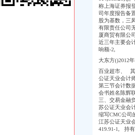
渝开发：2008年半年度报告_股票频道_证券之星
称上海证券报登载
【重庆省双凤桥街道陶瓷变杯印机器厂家】价格,厂家,图片,
司年度报告备
口吃英语_小公主_新浪博客
股为基数，三
根据各级制定的有关优惠政策,现结合我镇实际制定礼.doc
有限责任公司
招商银行--渝开发（000514）拟转让股权项目资产评估报告书
重点关注|重庆出台主城标车提前淘汰补贴细则期限至今年底_搜狐
厦商贸有限公司
重庆渝北双凤桥会计审计公司|重庆列表网
近三年主要会计
中国对外经济贸易文告（2008年第二十八期）-人文社科区-经济学家
响额-2,
王宏义信用查询_王宏义法人/相关公司信用报告查询–阿里巴巴企业诚
渝开发：2008年半年度报告_渝开发（000514）_公告正文_财经_中国网
大东方()201
【成都中国联通德和代理店酒店】成都中国联通德和代理店酒店预订_
百业超市、 
重庆云县重庆营业执照代办企业合并分立登记注册申请方式_重庆工
公证天业会计
2018【大邱旅游注意事项】大邱旅游指南,大邱自助游指南,游玩大邱
【重庆渝北周边公司注册_重庆渝北周边工商注册_重庆渝北周边企业注
第三节会计数据
大东方：2012年年度报告（2013-04-09）_大东方（）个股公
会书姓名陈辉联
双凤桥代办执照
三、
交易金融负
双凤铜镜图片|双凤铜镜样板图|双凤铜镜效果图片_香港太古估计拍卖有
苏公证天业会
大厦股份（）2009年年度报告
缩写CMC公司
做联通代理商办了营业执照店里所有卖出去的产品都需要交税吗？或者
江苏公证天业
两路枫景_重庆创意公园_楼盘对比分析-重庆乐居
419.91-1, 持
一封广州城中村拆迁的暴通告_媒江湖_论坛_天涯社区