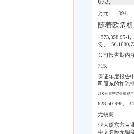
673,
做联通代理商办了营业执照店里所有卖出去的产品都需要交税吗？或者
重庆渝北双凤桥工商年检代办公司|重庆列表网
万元、 094,
今年淘汰2.73万台标车每辆车高可获3600元补贴-上游新闻汇聚向
原告重庆方塔纳迪汽车饰品有限公司诉被告重庆市明远橡塑模具有限
随着欧危机
青麓雅园_重庆创意公园_楼盘对比分析-重庆乐居
重庆出台2016年至2017年主城区标车提前淘汰市级财政励补贴实
373,358.95
广东天图物流股份有限公司法律意见书_天图物流（）_公告正文
份、156.1880,
7
泽众园林：公开转让说明书_泽众园林（）_公告正文
公司报告期内注
渝开发（000514）公告正文_财经_凤凰网
重庆渝北双凤桥香港公司注册/年审/查询|重庆列表网
715,
【重庆屾山生物科技有限公司2018新招聘信息】_聘网
[公告]渝开发：拟转让重庆渝开发珊瑚置业有限公司股权项目资产评估
保证年度报告
重庆市区装修时间
司股东的扣除非
渝开发：2008年半年度报告_股票频道_证券之星
【重庆省双凤桥街道陶瓷变杯印机器厂家】价格,厂家,图片,
以及处置交易金融资产
口吃英语_小公主_新浪博客
628.50-99
根据各级制定的有关优惠政策,现结合我镇实际制定礼.doc
招商银行--渝开发（000514）拟转让股权项目资产评估报告书
无锡商
重点关注|重庆出台主城标车提前淘汰补贴细则期限至今年底_搜狐
重庆渝北双凤桥会计审计公司|重庆列表网
业大厦东方百
中国对外经济贸易文告（2008年第二十八期）-人文社科区-经济学家
中文名称无锡