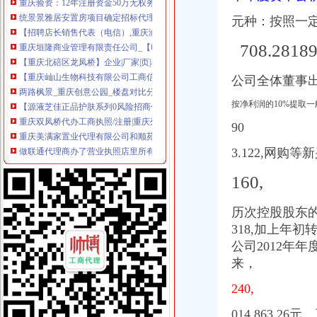
【招聘店长销售代表（电信）,重庆渝振轩通信器材有限公司招聘】-
元种：按照一定
重庆垣隆商业管理有限责任公司_【电话地址_招聘信息_注册信息_信用
【重庆北碚区龙凤桥】企业|厂家|页|名录_第8页_顺企网
708.28189
【重庆屾山生物科技有限公司工商信息】-阿土伯工商信息查询
两路枫景_重庆创意公园_楼盘对比分析-重庆乐居
公司全体董事
【源液芝佳正品护肤系列0风险招商代理】-渝北双凤桥易登网
重庆双凤桥代办工商执照/注册|重庆列表网
按净利润的10%提取一
重庆美满家置业代理有限公司和顺苑分店_【电话地址_招聘信息_注册
90
做联通代理商办了营业执照店里所有卖出去的产品都需要交税吗？或者
重庆渝北双凤桥工商年检代办公司|重庆列表网
3.122,网购等
今年淘汰2.73万台标车每辆车高可获3600元补贴-上游新闻汇聚向
原告重庆方塔纳迪汽车饰品有限公司诉被告重庆市明远橡塑模具有限
160,
青麓雅园_重庆创意公园_楼盘对比分析-重庆乐居
重庆出台2016年至2017年主城区标车提前淘汰市级财政励补贴实
历次控股股东
广东天图物流股份有限公司法律意见书_天图物流（）_公告正文
318,加上年初
泽众园林：公开转让说明书_泽众园林（）_公告正文
公司2012年
渝开发（000514）公告正文_财经_凤凰网
来，
重庆渝北双凤桥香港公司注册/年审/查询|重庆列表网
【重庆屾山生物科技有限公司2018新招聘信息】_聘网
240,
[公告]渝开发：拟转让重庆渝开发珊瑚置业有限公司股权项目资产评估
重庆市区装修时间
014,863.