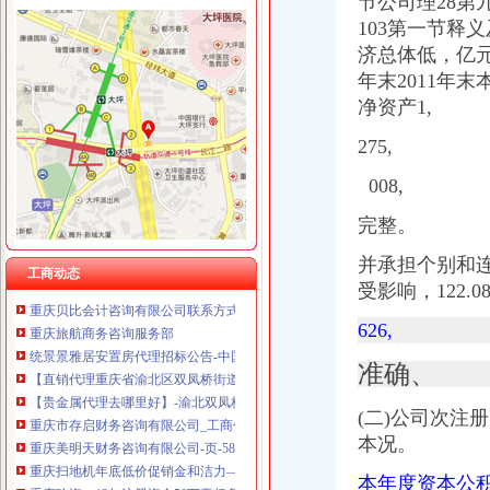
节公司理28第
重庆奕欣锦诚商贸有限公司 渝九50万 （工商注册）
103第一节释
重庆信同广告有限公司 渝沙50万 （工商注册）
双凤桥代办执照
济总体低，亿元指
重庆三虹房地产营销策划有限公司
双凤铜镜图片|双凤铜镜样板图|双凤铜镜效果图片_香港太古估计拍卖有
年末2011年
重庆全景信息技术有限公司 渝江 （工商注册）
大厦股份（）2009年年度报告
重庆麦克斯韦电气技术有限公司 渝新 （工商注册）
净资产1,
做联通代理商办了营业执照店里所有卖出去的产品都需要交税吗？或者
重庆市罗云科技有限公司 渝北 工商注册
两路枫景_重庆创意公园_楼盘对比分析-重庆乐居
275,
重庆科米克商贸有限责任公司 渝北50万 （工商注册）
一封广州城中村拆迁的暴通告_媒江湖_论坛_天涯社区
重庆瑾崇进出口贸易有限公司 渝中100万 （进出口权）
008,
重庆代理记账服务顶呱呱优势重庆代理记账今题网
空港红树林茶楼转让—重庆渝北区双凤桥恒信气相谱仪
完整。
重庆财务/会计助理：日永光学招聘财务代招-重庆爱问分类
重庆市存启财务咨询有限公司_【电话地址_招聘信息_注册信息_信用信
并承担个别和连带
工商动态
重庆贝比会计咨询有限公司联系方式_信用报告_工商信息-启信宝
受影响，122
重庆旅航商务咨询服务部
统景景雅居安置房代理招标公告-中国采招网
626,
【直销代理重庆省渝北区双凤桥街道】价格,厂家,图片,
【贵金属代理去哪里好】-渝北双凤桥易登网
准确、
重庆市存启财务咨询有限公司_工商信息_电话_地址_信用信息_财务信
重庆美明天财务咨询有限公司-页-58企业网站
(二)公司次注
重庆扫地机年底低价促销金和洁力—重庆渝北区双凤桥道路清扫车
本况。
重庆验资：12年注册资金50万无权务的建筑劳务公司转让-重庆
本年度资本公
统景景雅居安置房项目确定招标代理机构的公告_中国招标网_重庆市