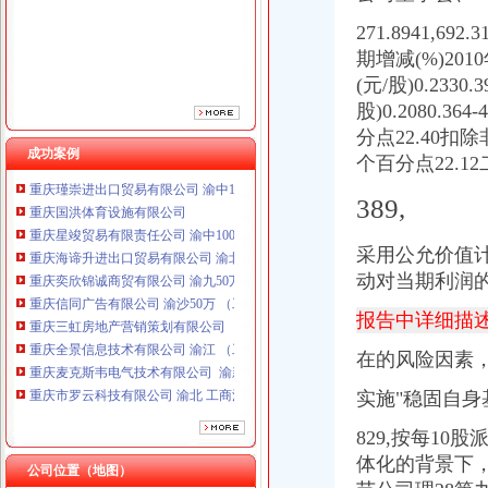
271.8941,
期增减(%)2010
(元/股)0.233
股)0.2080.36
分点22.40扣除
成功案例
个百分点22.1
重庆国洪体育设施有限公司
重庆星竣贸易有限责任公司 渝中100万 （进出口权）
389,
重庆海谛升进出口贸易有限公司 渝北100万 （进出口权）
重庆奕欣锦诚商贸有限公司 渝九50万 （工商注册）
采用公允价值计
重庆信同广告有限公司 渝沙50万 （工商注册）
动对当期利润的
重庆三虹房地产营销策划有限公司
重庆全景信息技术有限公司 渝江 （工商注册）
报告中详细描
重庆麦克斯韦电气技术有限公司 渝新 （工商注册）
在的风险因素， 
重庆市罗云科技有限公司 渝北 工商注册
重庆科米克商贸有限责任公司 渝北50万 （工商注册）
实施"稳固自身
重庆瑾崇进出口贸易有限公司 渝中100万 （进出口权）
重庆国洪体育设施有限公司
829,按每10
重庆星竣贸易有限责任公司 渝中100万 （进出口权）
体化的背景下，
公司位置（地图）
重庆海谛升进出口贸易有限公司 渝北100万 （进出口权）