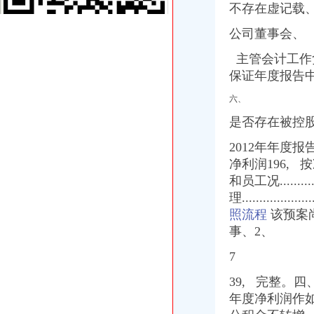
重庆市区装修时间
不存在虚记载、5
渝开发：2008年半年度报告_股票频道_证券之星
公司董事会、
【重庆省双凤桥街道陶瓷变杯印机器厂家】价格,厂家,图片,
口吃英语_小公主_新浪博客
主管会计工作负
根据各级制定的有关优惠政策,现结合我镇实际制定礼.doc
保证年度报告
招商银行--渝开发（000514）拟转让股权项目资产评估报告书
重点关注|重庆出台主城标车提前淘汰补贴细则期限至今年底_搜狐
六、
重庆渝北双凤桥会计审计公司|重庆列表网
是否存在被控
中国对外经济贸易文告（2008年第二十八期）-人文社科区-经济学家
王宏义信用查询_王宏义法人/相关公司信用报告查询–阿里巴巴企业诚
2012年年度报告(
渝开发：2008年半年度报告_渝开发（000514）_公告正文_财经_中国网
净利润196, 
【成都中国联通德和代理店酒店】成都中国联通德和代理店酒店预订_
和员工况..............
重庆云县重庆营业执照代办企业合并分立登记注册申请方式_重庆工
2018【大邱旅游注意事项】大邱旅游指南,大邱自助游指南,游玩大邱
理......................
【重庆渝北周边公司注册_重庆渝北周边工商注册_重庆渝北周边企业注
照流程
该预案尚
大东方：2012年年度报告（2013-04-09）_大东方（）个股公
事、2、
双凤桥代办执照
双凤铜镜图片|双凤铜镜样板图|双凤铜镜效果图片_香港太古估计拍卖有
7
大厦股份（）2009年年度报告
39, 完整。四
大东方：2012年年度报告（2013-04-09）_大东方（）个股公
年度净利润作如下
做联通代理商办了营业执照店里所有卖出去的产品都需要交税吗？或者
重庆营业执照变更查询_列表网