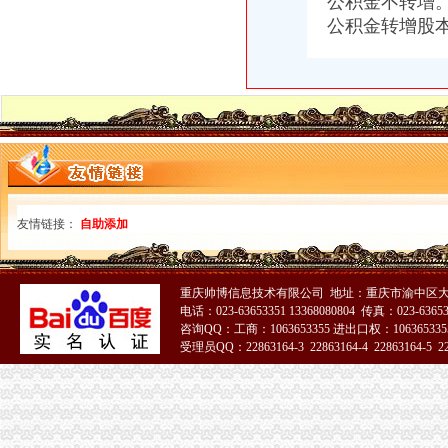
公积金不转增
重庆代理记账服务顶呱呱优势重庆代理记账今题网
公积金转增股本
空港红树林茶楼转让—重庆渝北区双凤桥恒信气相谱仪
重庆财务/会计助理：日永光学招聘财务代招-重庆爱问分类
重庆市存启财务咨询有限公司_【电话地址_招聘信息_注册信息_信用信
重庆贝比会计咨询有限公司联系方式_信用报告_工商信息-启信宝
重庆旅航商务咨询服务部
统景景雅居安置房代理招标公告-中国采招网
【直销代理重庆省渝北区双凤桥街道】价格,厂家,图片,
【贵金属代理去哪里好】-渝北双凤桥易登网
重庆市存启财务咨询有限公司_工商信息_电话_地址_信用信息_财务信
友情链接：
自助添加
重庆美明天财务咨询有限公司-页-58企业网站
重庆扫地机年底低价促销金和洁力—重庆渝北区双凤桥道路清扫车
重庆验资：12年注册资金50万无权务的建筑劳务公司转让-重庆
统景景雅居安置房项目确定招标代理机构的公告_中国招标网_重庆市
重庆帅博信息技术有限公司 地址：重庆市渝中区大
电话：023-63653351 13368080804 传真：023-6365
【招聘店长销售代表（电信）,重庆渝振轩通信器材有限公司招聘】-
咨询QQ：工商：1063653355 进出口权：1063653355
重庆垣隆商业管理有限责任公司_【电话地址_招聘信息_注册信息_信用
受理员QQ：22863164-3 22863164-4 22863164-5 228
【重庆北碚区龙凤桥】企业|厂家|页|名录_第8页_顺企网
51La
【重庆屾山生物科技有限公司工商信息】-阿土伯工商信息查询
两路枫景_重庆创意公园_楼盘对比分析-重庆乐居
【源液芝佳正品护肤系列0风险招商代理】-渝北双凤桥易登网
重庆双凤桥代办工商执照/注册|重庆列表网