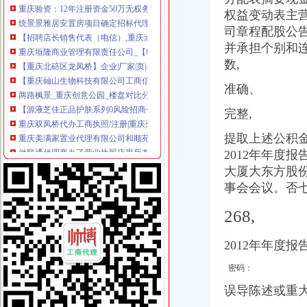
统景景雅居安置房项目确定招标代理机构的公告_中国招标网_重庆市
权益变动表主
【招聘店长销售代表（电信）,重庆渝振轩通信器材有限公司招聘】-
司章程配股公
重庆垣隆商业管理有限责任公司_【电话地址_招聘信息_注册信息_信用
并承
担个别和
【重庆北碚区龙凤桥】企业|厂家|页|名录_第8页_顺企网
数,
【重庆屾山生物科技有限公司工商信息】-阿土伯工商信息查询
两路枫景_重庆创意公园_楼盘对比分析-重庆乐居
准确、
【源液芝佳正品护肤系列0风险招商代理】-渝北双凤桥易登网
重庆双凤桥代办工商执照/注册|重庆列表网
完整,
重庆美满家置业代理有限公司和顺苑分店_【电话地址_招聘信息_注册
提取上述公积金
做联通代理商办了营业执照店里所有卖出去的产品都需要交税吗？或者
重庆渝北双凤桥工商年检代办公司|重庆列表网
2012年年度
今年淘汰2.73万台标车每辆车高可获3600元补贴-上游新闻汇聚向
大厦大东方股份
原告重庆方塔纳迪汽车饰品有限公司诉被告重庆市明远橡塑模具有限
事会会议。否
青麓雅园_重庆创意公园_楼盘对比分析-重庆乐居
重庆出台2016年至2017年主城区标车提前淘汰市级财政励补贴实
268,
广东天图物流股份有限公司法律意见书_天图物流（）_公告正文
泽众园林：公开转让说明书_泽众园林（）_公告正文
2012年年度报
渝开发（000514）公告正文_财经_凤凰网
重庆渝北双凤桥香港公司注册/年审/查询|重庆列表网
密码：
【重庆屾山生物科技有限公司2018新招聘信息】_聘网
误导陈述或重大
[公告]渝开发：拟转让重庆渝开发珊瑚置业有限公司股权项目资产评估