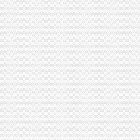
重庆美满家置业代理有限公司和顺苑分店_【电话地址_招聘信息_注册
做联通代理商办了营业执照店里所有卖出去的产品都需要交税吗？或者
重庆渝北双凤桥工商年检代办公司|重庆列表网
今年淘汰2.73万台标车每辆车高可获3600元补贴-上游新闻汇聚向
原告重庆方塔纳迪汽车饰品有限公司诉被告重庆市明远橡塑模具有限
青麓雅园_重庆创意公园_楼盘对比分析-重庆乐居
重庆出台2016年至2017年主城区标车提前淘汰市级财政励补贴实
广东天图物流股份有限公司法律意见书_天图物流（）_公告正文
泽众园林：公开转让说明书_泽众园林（）_公告正文
渝开发（000514）公告正文_财经_凤凰网
重庆渝北双凤桥香港公司注册/年审/查询|重庆列表网
【重庆屾山生物科技有限公司2018新招聘信息】_聘网
[公告]渝开发：拟转让重庆渝开发珊瑚置业有限公司股权项目资产评估
重庆市区装修时间
渝开发：2008年半年度报告_股票频道_证券之星
【重庆省双凤桥街道陶瓷变杯印机器厂家】价格,厂家,图片,
口吃英语_小公主_新浪博客
根据各级制定的有关优惠政策,现结合我镇实际制定礼.doc
招商银行--渝开发（000514）拟转让股权项目资产评估报告书
重点关注|重庆出台主城标车提前淘汰补贴细则期限至今年底_搜狐
重庆渝北双凤桥会计审计公司|重庆列表网