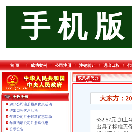
手 机 版
首 页
成功案例
公司注册
注销转让
进出口权
代
双凤桥代办
执照
大东方：20
2014公司注册最新优惠活动
进出口权优惠活动
年度公司注册最新优惠活动
重庆国洪体育设施有限公司
632.57元
年度活动公司注册送优惠
重庆星竣贸易有限责任公司 渝中100万 （进出口权）
出具了标准无
公示公告
重庆海谛升进出口贸易有限公司 渝北100万 （进出口权）