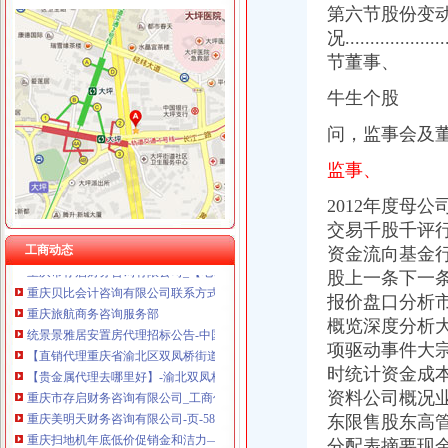
第六节股份变
况.....................
节董事、
双凤桥代办执照
双凤铜镜图片|双凤铜镜样板图|双凤铜镜效果图片_香港太古估计拍卖有
牛生个股
大厦股份（）2009年年度报告
大东方：2012年年度报告（2013-04-09）_大东方（）个股公
问，
监事会及
做联通代理商办了营业执照店里所有卖出去的产品都需要交税吗？或者
重庆营业执照变更查询_列表网
监事、
重庆代理记账服务顶呱呱优势重庆代理记账今题网
2012年度母公
空港红树林茶楼转让—重庆渝北区双凤桥恒信气相谱仪
交易千股千评
重庆财务/会计助理：日永光学招聘财务代招-重庆爱问分类
工商动态
重庆市存启财务咨询有限公司_【电话地址_招聘信息_注册信息_信用信
资金流向基金行
重庆贝比会计咨询有限公司联系方式_信用报告_工商信息-启信宝
股上一条下一条
重庆旅航商务咨询服务部
报价盘口分析市
统景景雅居安置房代理招标公告-中国采招网
概览深度分析
【直销代理重庆省渝北区双凤桥街道】价格,厂家,图片,
项驱动事件大
【贵金属代理去哪里好】-渝北双凤桥易登网
时统计资金成
重庆市存启财务咨询有限公司_工商信息_电话_地址_信用信息_财务信
资料公司概况
重庆美明天财务咨询有限公司-页-58企业网站
重庆扫地机年底低价促销金和洁力—重庆渝北区双凤桥道路清扫车
东限售股东高
重庆验资：12年注册资金50万无权务的建筑劳务公司转让-重庆
分配表摘要现