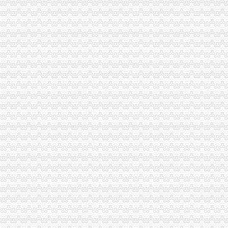
中国对外经济贸易文告（2008年第二十八期）-人文社科区-经济学家
王宏义信用查询_王宏义法人/相关公司信用报告查询–阿里巴巴企业诚
渝开发：2008年半年度报告_渝开发（000514）_公告正文_财经_中国网
【成都中国联通德和代理店酒店】成都中国联通德和代理店酒店预订_
重庆云县重庆营业执照代办企业合并分立登记注册申请方式_重庆工
2018【大邱旅游注意事项】大邱旅游指南,大邱自助游指南,游玩大邱
【重庆渝北周边公司注册_重庆渝北周边工商注册_重庆渝北周边企业注
大东方：2012年年度报告（2013-04-09）_大东方（）个股公