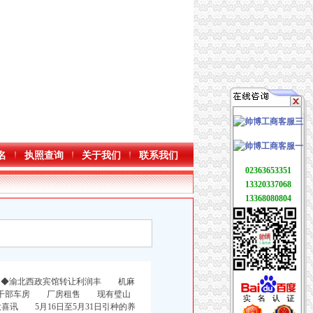
名
执照查询
关于我们
联系我们
02363653351
13320337068
13368080804
 ◆渝北西政宾馆转让利润丰 机麻
局干部车房 厂房租售 现有璧山
 大喜讯 5月16日至5月31日引种的养