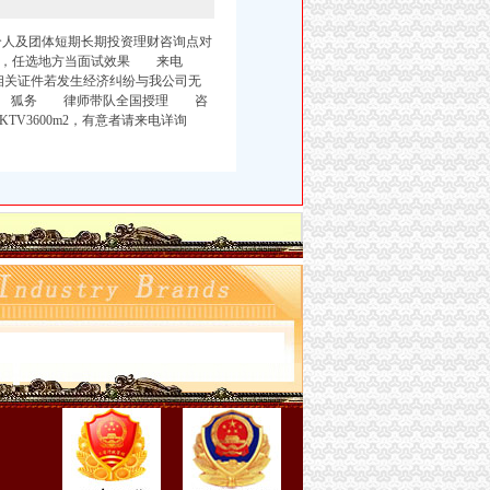
及团体短期长期投资理财咨询点对
金，任选地方当面试效果 来电
证件若发生经济纠纷与我公司无
 狐务 律师带队全国授理 咨
3600m2，
有意者请来电详询