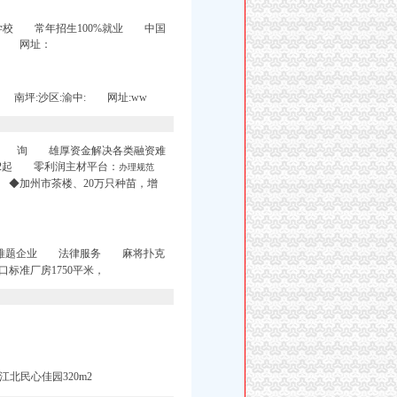
学校 常年招生100%就业 中国
： 网址：
南坪:沙区:渝中: 网址:ww
咨 询 雄厚资金解决各类融资难
2起 零利润主材平台：
办理规范
州市茶楼、20万只种苗，增
决融资难题企业 法律服务 麻将扑克
准厂房1750平米，
北民心佳园320m2