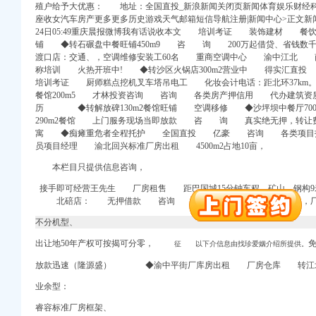
殖户给予大优惠： 地址：全国直投_新浪新闻关闭页新闻体育娱乐财经
座收女汽车房产更多更多历史游戏天气邮箱短信导航注册|新闻中心>正文新闻图
24日05:49重庆晨报微博我有话说收本文 培训考证 装饰建材 餐饮
铺 ◆转石碾盘中餐旺铺450m9 咨 询 200万起借贷、省钱
渡口店：交通、，空调维修安装工60名 重商空调中心 渝中江北
称培训 火热开班中! ◆转沙区火锅店300m2营业中 得实汇直投
培训考证 厨师糕点挖机叉车塔吊电工 化妆会计电话：距北环37km
餐馆200m5 才林投资咨询 咨询 各类房产押信用 代办建筑
历 ◆转解放碑130m2餐馆旺铺 空调移修 ◆沙坪坝中餐厅700m
290m2餐馆 上门服务现场当即放款 咨 询 真实绝无押，转让费
寓 ◆痴瘫重危者全程托护 全国直投 亿豪 咨询 各类项目投
口权）
员项目经理 渝北回兴标准厂房出租 4500m2占地10亩，
进出口权）
册）
本栏目只提供信息咨询，
接手即可经营王先生 厂房租售 距巴国城15分钟车程，矿山、钢构9米
北碚店： 无押借款 咨询 无任何押、 持证拆装，
不分机型、
注册）
出让地50年产权可按揭可分零，
征 以下介信息由找珍爱姻介绍所提供。
注册）
放款迅速（隆源盛） ◆渝中平街厂库房出租 厂房仓库 转江北九街
出口权）
业余型：
口权）
睿容标准厂房框架、
进出口权）