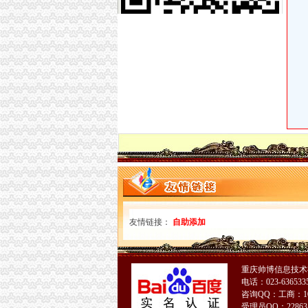
重庆达锋货运代理有限公司_重庆市_渝北区_企
产权证-搜百科
刊登热线：（报社）24小时
【重庆中国移动通信普通代理店（金燕家园西
【渝北回兴街道兴科大道422号（中国移动通
项目代办厂家_项目代办厂家/公司-阿里巴巴公
【春兴代办执照有限公司】春兴代办执照有限公
重庆渝北回兴餐饮加盟|重庆渝北回兴餐饮加盟
【重庆200元会计服务代理记账】-渝北回兴易
【渝北回兴街道兴科大道422号（中国移动通
东莞男子突然发现名下多出一家500万公司,还
【供应东莞长安代办补税,执照变更】价格,厂家,
要槽的看过来,这些招聘不容错过_搜狐教育_搜
【道滘代办营业执照】价格,厂家,图片,公司注册
中国移动通信集团渝北分公司2017年清欠业务
友情链接：
自助添加
回兴代办执照
深交所信息公告（2011-11-30）_股票频道_证
【图】外地购车回执单一事,求减少阴影面积_福
重庆帅博信息技术
渝开发：2010年半年度财务报告_渝开发（0005
电话：023-6365335
2011全新秋款女妆批发代理加盟-回兴服装/鞋帽
咨询QQ：工商：1063
生产成本工程招标公告_招标信息_北京瑞博恒
受理员QQ：22863164-