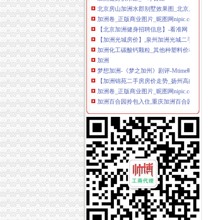
加洲卷_正版商业图片_昵图网nipic.com
【北京加洲健身招聘信息】-看准网
【加洲光城房价】,泉州加洲光城二手房,加洲光
加洲化工碳酸钙颗粒_其他种塑料价格_其他种塑
加洲
梦想加洲-《梦之加州》剧评-Mtime时光网
【加洲锦苑二手房房价走势_扬州高邮市高邮市
加洲卷_正版商业图片_昵图网nipic.com
加洲百合园拎包入住,重庆加洲百合园拎包入住
【加洲新牌坊写字楼出售网】-重庆赶集网
加洲门部
hotelcalifornia（加洲旅馆）-太-MV-酷我音乐
加洲宝宝怎么样_育儿问答_宝宝树
加洲旅店的主页-站酷（ZCOOL）
【加洲光】加洲光房价、二手房、租房-福州城
加洲物业__浙江加洲物业服务有限公司-必途企
【加洲汽车影院团购】加洲汽车影院电影票1张
加洲旅馆-搜影视
梦想加洲
加洲湾
【加洲健身团购】_加洲健身体验卡_百度糯米