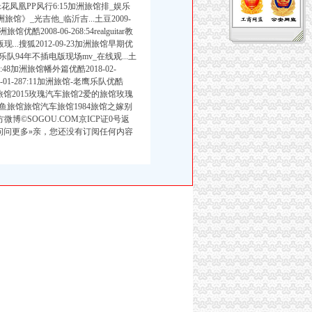
凤凰PP风行6:15加洲旅馆排_娱乐
《加洲旅馆》_光吉他_临沂吉...土豆2009-
2008-06-268:54realguitar教
现...搜狐2012-09-23加洲旅馆早期优
老鹰乐队94年不插电版现场mv_在线观...土
23:48加洲旅馆幡外篇优酷2018-02-
-01-287:11加洲旅馆-老鹰乐队优酷
搜索汽车旅馆2015玫瑰汽车旅馆2爱的旅馆玫瑰
鱼旅馆旅馆汽车旅馆1984旅馆之嫁别
博©SOGOU.COM京ICP证0号返
问问更多»亲，您还没有订阅任何内容