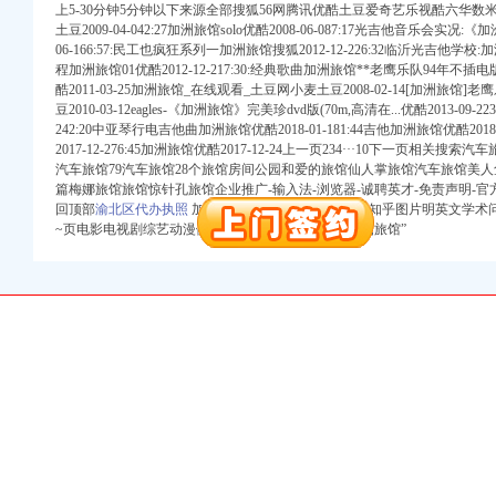
上5-30分钟5分钟以下来源全部搜狐56网腾讯优酷土豆爱奇艺乐视酷六华数米花
土豆2009-04-042:27加洲旅馆solo优酷2008-06-087:17光吉他音乐会实况:
06-166:57:民工也疯狂系列一加洲旅馆搜狐2012-12-226:32临沂光吉他学校:加洲旅馆优酷
程加洲旅馆01优酷2012-12-217:30:经典歌曲加洲旅馆**老鹰乐队94年不插电版
酷2011-03-25加洲旅馆_在线观看_土豆网小麦土豆2008-02-14[加洲旅馆]
豆2010-03-12eagles-《加洲旅馆》完美珍dvd版(70m,
高清在...优酷2013-09-2
242:20中亚琴行电吉他曲加洲旅馆优酷2018-01-181:44吉他加洲旅馆优酷2018
2017-12-276:45加洲旅馆优酷2017-12-24上一页234···10下一页相关
汽车旅馆79汽车旅馆28个旅馆房间公园和爱的旅馆仙人掌旅馆汽车旅馆美人
篇梅娜旅馆旅馆惊针孔旅馆企业推广-输入法-浏览器-诚聘英才-免责声明-官方微
口权）
回顶部
渝北区代办执照
加洲旅馆-搜影视新闻网页微信知乎图片明英文学术
~页电影电视剧综艺动漫健康相声小品搞笑广场舞“加洲旅馆”
进出口权）
册）
注册）
注册）
出口权）
口权）
进出口权）