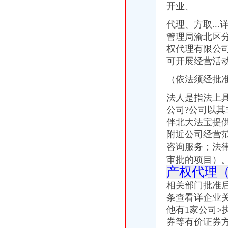
开业、
重庆创意公园_聚信广场·新城际_楼盘对比分析-重庆乐居
【代办东莞城市园林绿化建筑资质服务】,价格,厂家,供应商,东莞
代理、方取..
起重机资质代办-58同城
管理局渝北区分
南京代办园林资质之园林绿化资质标准-信息服务
权代理有限公
重庆礼仪庆典服务庆典设备租赁庆服务展会服务—重庆渝北区花卉园
可开展经营活动）
青岛花卉哪家好室内花卉出租公司花卉租摆价格
石家庄冀建政研人力资源信息有限公司-搜百科
（依法须经批
法人是指法上
公司?公司以其
伴北大法宝提供
附近公司经营
咨询服务；法
审批的项目）
产权代理
相关部门批准后
条查看详企业关
他有1家公司>
券等有价证券方