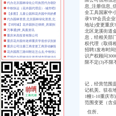
限公司信用信
中铁快运（花卉园代理店）-城市吧街景地图
息_注册信息_
【多图】儿童公园和花卉园中间的叠拼房半山花园精装修拎包入住安
代办园林资质,北京园林绿化资质,北京园林资质代办-一般商务
全工具国家中
【58同城】花卉园拆迁律师_房屋拆迁/土地征收_拆迁纠纷律师
录VIP会员企业
万事通||押_凤凰资讯
地址)变更重庆
重庆米高投资有限公司
北区龙溪街道金
重庆花卉园何老师重庆学造价识别施工现场_志趣网
息，经相关部门
重庆公司注册工商变更工商异动解除法律顾问【今日推荐网-重庆工商/
权代理（取得
花卉园西三路60附近怎么去,中铁快运（花卉园代理店）的地址,地图
招聘1发布时间
昆明代办园林绿化资质城市园林绿化资质代办_志趣网
金科VISAR国际_半山公馆_楼盘对比分析-重庆乐居
识产权顾问300
上海怎么注册花卉园艺有限公司
限不定(3)不
桶装水配送电话|花卉园桶装水|昶勋商贸水连
北碚城南新区公司注册、变更、注销、转让、一般纳税人【今日推荐网
【重庆中国移动通信华渝代理店（武陵路）酒店】重庆中国移动通信华
大河花卉宠物园-搜百科
记，经营范围
2017年微型企业培训代理服务机构采购（17C0805）采购公告_中国招
记机
关
。
驻在
晨报万事通_新浪新闻
1幢1-10重庆
重庆衍熹三六五房地产经纪有限公司_【电话地址_招聘信息_注册信息_
范围变更（含
晨报万事通_新浪新闻
全新6mm百信半自动中制丸机—重庆渝北区花卉园设备
住所、
重庆青眉商贸有限公司_【电话地址_招聘信息_注册信息_信用信息_诉