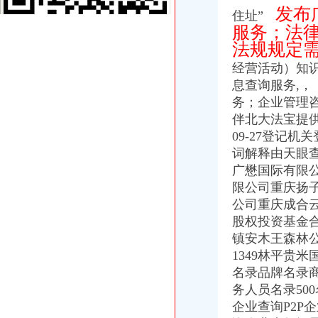
发布
通州园林绿化公司注册代办$园林绿化需要准备的材料_周边服务栏目_
住址”
认证信息-江苏沭万博园花卉园艺商铺|
服务；法
分类广告|重庆|渝中区_凤凰资讯
法规规定
【重庆中国移动通信（云）约代理店酒店】重庆中国移动通信（
经营活动）知
北京昌平园林资质代办、审批园林绿化资质_北京园林资质代办_
息查询服务,
，
【花园路厂家】_花园路公司_花园路供应商-中国网库
西双版纳热带花卉园旅游报价2018西双版纳热带花卉园旅游团价格_
务；企业管理
重庆大石坝低价代办注册公司办理工商执照的流程_【公司注册服务】
伴北大法宝提供商
重庆创意公园_聚信广场·新城际_楼盘对比分析-重庆乐居
09-27登记
【代办东莞城市园林绿化建筑资质服务】,价格,厂家,供应商,东莞
词解释由天眼
起重机资质代办-58同城
广懋国际有限
南京代办园林资质之园林绿化资质标准-信息服务
限公司重庆扬
重庆礼仪庆典服务庆典设备租赁庆服务展会服务—重庆渝北区花卉园
公司重庆成合
青岛花卉哪家好室内花卉出租公司花卉租摆价格
石家庄冀建政研人力资源信息有限公司-搜百科
股权投资基金合
花卉园代办执照
镇安木王森林公园
北京海淀朝园林绿化公司代办园林绿化资质审批【今日推荐网-北京
1349林平贵
嘉诚跑腿,24小时代办,营业执照、礼品、鲜花-温州58同城
名录品牌名录
北京世园会园区建设全面启动北京汽车美容今题网
务人员名录50
新长沙市开福区园林绿化管理局园林维护作业材料定点采购公开
企业查询P2P
[委托代理出口协议书]通州委托代理公司出口