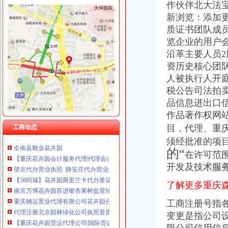
作伙伴北大法宝提
重庆奕欣锦诚商贸有限公司 渝九50万 （工商注册）
新浏览：
添加更
重庆信同广告有限公司 渝沙50万 （工商注册）
花卉园代办执照
质证书团队成
重庆三虹房地产营销策划有限公司
北京海淀朝园林绿化公司代办园林绿化资质审批【今日推荐网-北京
览企业的用户
重庆全景信息技术有限公司 渝江 （工商注册）
嘉诚跑腿,24小时代办,营业执照、礼品、鲜花-温州58同城
重庆麦克斯韦电气技术有限公司 渝新 （工商注册）
沿革主要人员2
北京世园会园区建设全面启动北京汽车美容今题网
重庆市罗云科技有限公司 渝北 工商注册
资历史核心团
新长沙市开福区园林绿化管理局园林维护作业材料定点采购公开
重庆科米克商贸有限责任公司 渝北50万 （工商注册）
人被执行人开
[委托代理出口协议书]通州委托代理公司出口
重庆瑾崇进出口贸易有限公司 渝中100万 （进出口权）
税公告司法拍
园林绿化资质代办申请,你必须知道的五个重点！_搜狐其它_搜狐网
花卉园艺公司注册流程及费用（西安创业新政策）
品信息进出口
提供园林绿化资质代办
作品著作权网
青州市楼镇春瑞花卉园-中国园林网会员认证
目，代理、重
工商动态
全南县顺业花卉园
须经批准的项
【重庆花卉园会计服务代理|代理会计服务】-重庆赶集网
的“
在许可范
望京代办营业执照 静安庄代办营业执照 朝区代办营业执照
【58同城】花卉园斯里兰卡代办签证|花卉园斯里兰卡出国签证|花卉园
开发及技
术服
南京万博花卉园苏进银杏果树盆景经销处简介|介绍_营业执照_企业证
了解更多重庆
重庆钢运置业代理有限公司花卉园分公司_重庆市_渝北区_企业在线
代理注册北京园林绿化公司执照资质
工商注册号指
【重庆花卉园货运代理公司|国际货运代理】-重庆赶集网
变更是指公司
代办北京园林绿化公司执照代办朝区的园林绿化_周边服务栏目_机电