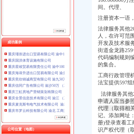
100.00000
间。
代理、
注册资本一语
法律服务其他201
人，在许可范
成功案例
开发及技术服
街道金龙路25
重庆国洪体育设施有限公司
代码编制规则
重庆星竣贸易有限责任公司 渝中100万 （进出口权）
的集合。
重庆海谛升进出口贸易有限公司 渝北100万 （进出口权）
重庆奕欣锦诚商贸有限公司 渝九50万 （工商注册）
工商行政管理机
重庆信同广告有限公司 渝沙50万 （工商注册）
法宝提供597
重庆三虹房地产营销策划有限公司
重庆全景信息技术有限公司 渝江 （工商注册）
法律服务其他2
重庆麦克斯韦电气技术有限公司 渝新 （工商注册）
申请人应当参照
重庆市罗云科技有限公司 渝北 工商注册
代理（取得相
重庆科米克商贸有限责任公司 渝北50万 （工商注册）
重庆瑾崇进出口贸易有限公司 渝中100万 （进出口权）
记。添加网址
重庆国洪体育设施有限公司
册)登录查看
重庆星竣贸易有限责任公司 渝中100万 （进出口权）
识产权代理（取
公司位置（地图）
重庆海谛升进出口贸易有限公司 渝北100万 （进出口权）