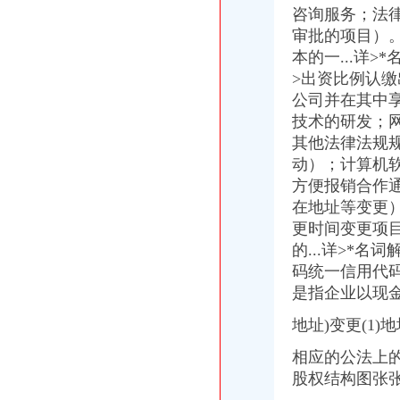
花卉园西三路60附近怎么去,中铁快运（花卉园代理店）的地址,地图
咨询服务；法
昆明代办园林绿化资质城市园林绿化资质代办_志趣网
审批的项目）
金科VISAR国际_半山公馆_楼盘对比分析-重庆乐居
本的一...详
上海怎么注册花卉园艺有限公司
桶装水配送电话|花卉园桶装水|昶勋商贸水连
>出资比例认缴出
北碚城南新区公司注册、变更、注销、转让、一般纳税人【今日推荐网
公司并在其中
【重庆中国移动通信华渝代理店（武陵路）酒店】重庆中国移动通信华
技术的研发；
大河花卉宠物园-搜百科
其他法律法规
2017年微型企业培训代理服务机构采购（17C0805）采购公告_中国招
动）；计算机
晨报万事通_新浪新闻
方便报销合作
重庆衍熹三六五房地产经纪有限公司_【电话地址_招聘信息_注册信息_
在地址等变更）
晨报万事通_新浪新闻
全新6mm百信半自动中制丸机—重庆渝北区花卉园设备
更时间变更项目
重庆青眉商贸有限公司_【电话地址_招聘信息_注册信息_信用信息_诉
的...详>*
通州园林绿化公司注册代办$园林绿化需要准备的材料_周边服务栏目_
码统一信用代
认证信息-江苏沭万博园花卉园艺商铺|
是指企业以现
分类广告|重庆|渝中区_凤凰资讯
【重庆中国移动通信（云）约代理店酒店】重庆中国移动通信（
地址)变更(1
北京昌平园林资质代办、审批园林绿化资质_北京园林资质代办_
相应的公法上的
【花园路厂家】_花园路公司_花园路供应商-中国网库
西双版纳热带花卉园旅游报价2018西双版纳热带花卉园旅游团价格_
股权结构图张
重庆大石坝低价代办注册公司办理工商执照的流程_【公司注册服务】