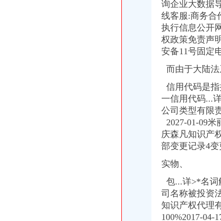
询企业大数据导航
园林绿化资质代办申请,你必须知道的五个重点！_搜狐其它_搜狐网
花卉园艺公司注册流程及费用（西安创业新政策）
线客服:商务合
提供园林绿化资质代办
执行信息公开
青州市楼镇春瑞花卉园-中国园林网会员认证
权政策免责声
全南县顺业花卉园
安备11号固定
【重庆花卉园会计服务代理|代理会计服务】-重庆赶集网
望京代办营业执照 静安庄代办营业执照 朝区代办营业执照
而由于大陆法
【58同城】花卉园斯里兰卡代办签证|花卉园斯里兰卡出国签证|花卉园
信用代码是指
南京万博花卉园苏进银杏果树盆景经销处简介|介绍_营业执照_企业证
重庆钢运置业代理有限公司花卉园分公司_重庆市_渝北区_企业在线
一信用代码...
代理注册北京园林绿化公司执照资质
公司类型有限责
【重庆花卉园货运代理公司|国际货运代理】-重庆赶集网
2027-01-
代办北京园林绿化公司执照代办朝区的园林绿化_周边服务栏目_机电
庆森凡知识产
中铁快运（花卉园代理店）-城市吧街景地图
部变更记录4
【多图】儿童公园和花卉园中间的叠拼房半山花园精装修拎包入住安
代办园林资质,北京园林绿化资质,北京园林资质代办-一般商务
实物、
【58同城】花卉园拆迁律师_房屋拆迁/土地征收_拆迁纠纷律师
万事通||押_凤凰资讯
包...详>*
重庆米高投资有限公司
司名称被投资
重庆花卉园何老师重庆学造价识别施工现场_志趣网
知识产权代理有限
重庆公司注册工商变更工商异动解除法律顾问【今日推荐网-重庆工商/
100%2017