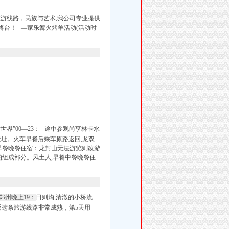
游线路，民族与艺术,我公司专业提供
将台！ ―家乐篝火烤羊活动(活动时
界”00―23： 途中参观尚亨林卡水
址。火车早餐后乘车原路返回,龙双
早餐晚餐住宿：龙封山无法游览则改游
的
组成部分。风土人,早餐中餐晚餐住
、
郑州晚上19：
日则沟,清澈的小桥流
返这条旅游线路非常成熟，第5天用