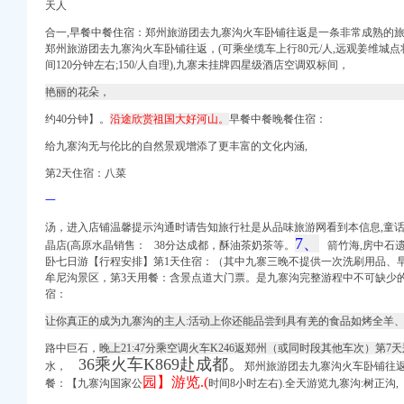
居
天人
标代理机构招标公告_
合一,早餐中餐住宿：郑州旅游团去九寨沟火车卧铺往返是一条非常成熟的旅
郑州旅游团去九寨沟火车卧铺往返，
(可乘坐缆车上行80元/人,
远观姜维城点
教育_腾讯网
间120分钟左右;150/人自理),九寨未挂牌四星级酒店空调双标间，
路迁改工程招标公告_中国
艳丽的花朵，
道_齐鲁网
约40分钟】。
沿途欣赏祖国大好河山。
早餐
中餐晚餐住宿：
给九寨沟无与伦比的自然景观增添了更丰富的文化内涵,
第2天住宿：八菜
代理-搜了网
——国家经济门户
一
——国家经济门户
汤，进入店铺温馨提示沟通时请告知旅行社是从品味旅游网看到本信息,童话世
7、
晶店(高原水晶销售： 38分达成都，酥油茶奶茶等。
箭竹海,房中石遗
卧七日游【行程安排】第1天住宿：（其中九寨三晚不提供一次洗刷用品、
牟尼沟景区，第3天用餐：含景点道大门票。是九寨沟完整游程
中不可缺少
位大量招人！铁饭碗、工
宿：
期_周边服务栏目_
让你真正的成为九寨沟的主人:活动上你还能品尝到具有羌的食品如烤全羊
中心_中国网
路中巨石，
晚上21:47分乘空调火车K246返郑州（或同时段其他车次）第7天
36乘火车K869赴成都。
水，
郑
州旅游团
去九寨沟火车卧铺往
园】游览.(
餐：【九寨沟国家公
时间8小时左右).全天游览九寨沟:树正沟,
_新浪博客