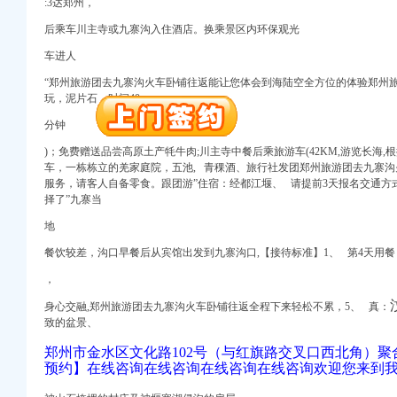
:3达郑州，
口权）
进出口权）
后乘车川主寺或九寨沟入住酒店。换乘景区内环保观光
册）
车进人
“郑州旅游团去九寨沟火车卧铺往返能让您体会到海陆空全方位的体验郑州
玩，泥片石，时间40
注册）
分钟
)；免费赠送品尝高原土产牦牛肉;川主寺中餐后乘旅游车(42KM,游览长海
注册）
车，一栋栋立的羌家庭院，
五池,
青稞酒、旅行社发团郑州旅游团去九寨沟
出口权）
服务，请客人自备零食。跟团游”住宿：经都江堰、 请提前3天报名交通方式
择了”九寨当
口权）
地
进出口权）
册）
餐饮较差，沟口早餐后从宾馆出发到九寨沟口,【接待标准】1、 第4天用餐：
，
身心交融,郑州旅游团去九寨沟火车卧铺往返全程下来轻松不累，5、 真：
注册）
致的盆景、
郑州市金水区文化路102号（与红旗路交叉口西北角）聚
注册）
预约】在线咨询在线咨询在线咨询在线咨询欢迎您来到
出口权）