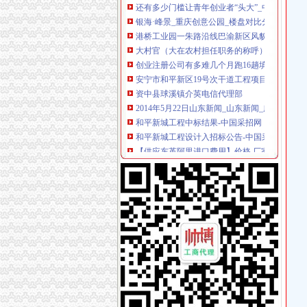
银海·峰景_重庆创意公园_楼盘对比分析-重庆乐
港桥工业园一朱路沿线巴渝新区风貌改造工程招
大村官（大在农村担任职务的称呼）-搜百科
创业注册公司有多难几个月跑16趟填几十张表_
安宁市和平新区19号次干道工程项目10KV线
资中县球溪镇介英电信代理部
2014年5月22日山东新闻_山东新闻_广播新闻频
和平新城工程中标结果-中国采招网
和平新城工程设计入招标公告-中国采招网
【供应东革阿里进口费用】价格,厂家,商检报关
还有多少门槛让青年创业者“头大”_中国经济网
还有多少门槛让青年创业者“头大”_中国经济网
还有多少门槛让青年创业者“头大”-搜狐滚动
还有多少门槛让青年创业者“头大”-搜狐滚动
一亿投资管理公司转让；；_志趣网
【安宁招聘10.22】重磅！昆明市众多事业单
北京西城二类三类器械经营许可证如何办理和续
北京一创业注册公司跑16趟填了几十张表_新闻
还有多少门槛让青年创业者“头大”_财经_凤凰网
晨报万事通|重庆|渝中区_凤凰资讯
还有多少门槛让青年创业者“头大”_网易手机
南航海南公司劳动争议:律师的代理词_南航内幕