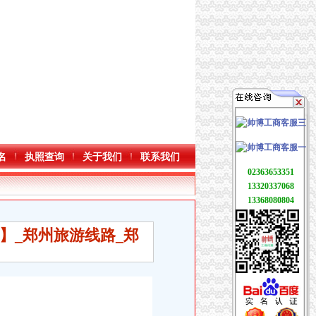
名
执照查询
关于我们
联系我们
02363653351
13320337068
13368080804
】_郑州旅游线路_郑