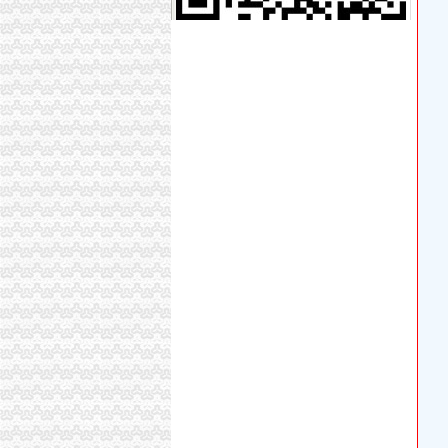
幸福接踵来敲门——闽宁镇的“中国梦”④_宁夏
叙永县鑫泓汽贸有限公司_【电话地址_招聘信息
注册公司跑16趟填几十张表青年创业者“头大”_
永川区刘杨合货运代理部_【电话地址_招聘信息
创业注册公司难 跑16趟填几十张表_搜狐VIP教
重庆市鑫发房屋中介服务部_【信用信息_诉讼信
文杰心海湾_重庆创意公园_楼盘对比分析-重庆
北京一创业注册公司跑16趟填了几十张表--法--
北京一创业注册公司跑16趟填了几十张表--时政
北京一创业注册公司跑16趟填了几十张表
北京：创业注册公司跑16趟填了几十张表_资讯
【昆明安宁市咨询与业企业名录】_顺企网
广电局户户通管理系统登录页
严机票代理新政一碗水端平OTA盼白名单落地_
重庆助辉汽车租赁有限公司_【电话地址_招聘信
北京专业注册中研究院及流程
[原创]略谈“康乾盛世”时期的经济政策–铁网
一碗水代办执照
爱心“粥”到温暖全城-温州财经网-温州网
【法律知识】中介不退租房押金怎么办?
桥牌精英赛场上的七朵金花新老国手成绩斐然