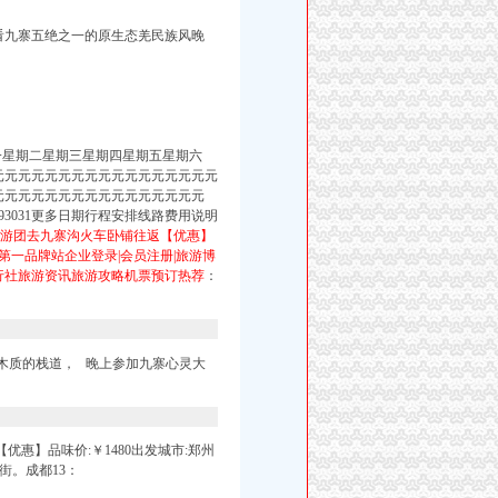
看九寨五绝之一的原生态羌民族风晚
期一星期二星期三星期四星期五星期六
018年3月元元元元元元元元元元元元元元元元元
元元元元元元元元元元元元元元元元元
28293031更多日期行程安排线路费用说明
游团去九寨沟火车卧铺往返【优惠】
第一品牌站企业登录|会员注册|旅游博
旅行社旅游资讯旅游攻略机票预订热荐
：
木质的栈道， 晚上参加九寨心灵大
惠】品味价:￥1480出发城市:郑州
街。成都13：