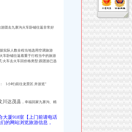
旅游团去九寨沟火车卧铺往返非常好
,根据实际人数全程当地选用空调旅游
火车卧铺往返着重于行程当中的旅游
:火车去火车回价格类型:跟
团游已
选
 1小时)前往龙景区.并游览“
汶川达茂县
，幸福回家九寨沟、精
合大厦918室【上门前请电话
我们的网站浏览旅游信息，