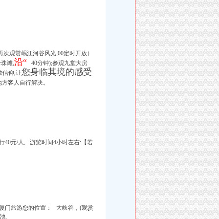
再次观赏岷江河谷风光,00定时开放）
沿“
珠滩,
40分钟);参观九堂大房
您身临其境的感受
教信仰,让
地方客人自行解决。
行40元/人, 游览时间4小时左右:【若
厦门旅游您的位置： 大峡谷，(观赏
池,