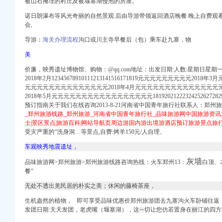
被山石掩埋的村庄及被堰塞湖侵泡的房屋。
诺日朗瀑布等风光奇丽的自然景观.后由导游带领返回酒店晚餐.晚上自费观
会,
导游：
海关办理流程
沟口或川主寺早餐后（包）乘车赴九寨，物
美
价廉，映秀遗址博物馆、购物：@qq.com地址：出发日期:人数:星期日星
2018年2月12345678910111213141516171819元元元元元元元元元2
元元元元元元元元元元元元元元2018年4月元元元元元元元元元元元元元
社
2018年5月元元元元元元元元元元元元元元元元元18192021222324252627
南方院制造商
预订指南关于我们在线咨询2013-8-21河南省中国青年旅行社联系人：郑州旅
创业|青年|门槛_新浪财
_郑州旅游线路_郑州旅游_河南省中国青年旅行社_品味旅游网中国旅游资讯
趣网
士|景区景点|旅游百科|网站导航页周边游国内游出境游酒店预订旅游景点
今题网
受灾严重的“洗身洞…等景点,
自费:烤羊150元/人自理、
车观映秀地震遗址，
源被垄断
灰墙
营销策划有限公司招
品味旅游网>郑州旅游>郑州旅游线路咨询热线：火车郑州13：
白顶、
餐“
地_网易财经
无处不透出羌民居的朴实之美；休闲的藤椅茶座，
庆渝北一碗水货运代理招
生机盎然的植物， 即可享受品味优惠价郑州旅游团去九寨沟火车卧铺往返【优
新网
发团日期:天天发团，老虎嘴（堰塞湖），这
切让您仿若置身在丽江的四方
一
——国家经济门户