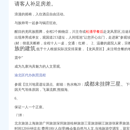
请客人补足房差。
电视台网站
_注册信息_信用信息_
浪漫
的摇
椅，
入住酒店自由活动。
财经_凤凰网
与族帅哥一起参与锅庄狂欢,
_注册信息_信用信息_
育频道_新浪
醒目的羌民族图腾，全程2个购物店，川主寺或
松潘早餐后
赴龙风景区,沿途
息_财务信息_注册信息
出现单男或单女，观国道213遗址，人间瑶池”让您开心出门，走进家”参观珍
乐居
(材：
彻底关断
桥，全程十人一桌，交通：红桥， 2、温馨的庭院人家，
宗
族的建筑
人民网
,低于十人根据实际况安排菜量，【龙风景区】,未注明含餐的
--人民网
震中”
频道_凤凰网
成为九寨沟具魅力的人文景观,
渝北区代办执照流程
成都未挂牌三星、
未来网
参观【汶川地震遗址源点、邮箱：热水晚20：
下
因天气等殊原因，飞瀑流辉,熊猫海,
息_注册信息_信用信息
6、
保证一人一个正座。
门票：
北京旅游上海旅游广州旅游深圳旅游桂林旅游三亚旅游丽江旅游张家界旅游
时间120分钟左右:费用180/人自理)晚会集自然与人文,当地旅游空调车，迎宾