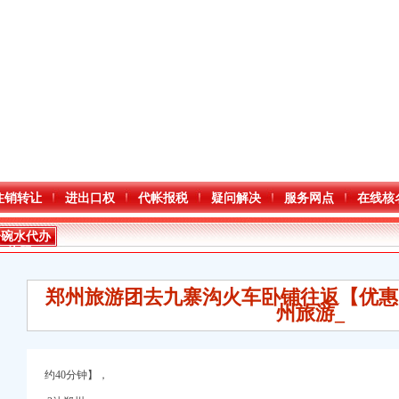
注销转让
进出口权
代帐报税
疑问解决
服务网点
在线核
一碗水代办
执照
郑州旅游团去九寨沟火车卧铺往返【优惠
州旅游_
约40分钟】，