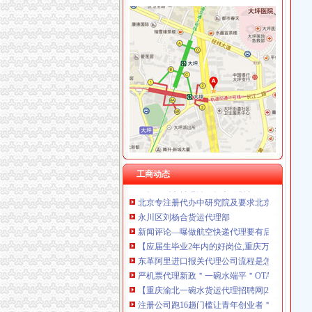
一碗水代办执照
爱心“粥”到温暖全城-温州财经网-温州网
【法律知识】中介不退租房押金怎么办?
桥牌精英赛场上的七朵金花新老国手成绩斐然
舞动青春的骑迹国内至美骑行地-深圳国旅旅行
南方院页、南方院公司名录、南方院供应商、
青年创业被指门槛太多：注册一家公司跑了16趟|
重庆一碗水何老师重庆学造价桩基工程技术_志
工商动态
北京专注册代办中研究院及要求北京公司注册
永川区刘杨合货运代理部
新闻评论—曝做航空快递代理要有后台舱位资
【应届生毕业2年内的好岗位,重庆万仓房地产
东革阿里进口报关代理公司流程是怎样的
严机票代理新政＂一碗水端平＂OTA盼白名单落
【重庆渝北一碗水货运代理招聘网|2018年重
注册公司跑16趟门槛让青年创业者＂头大＂-中
还有多少门槛让青年创业者“头大”_中国经济网